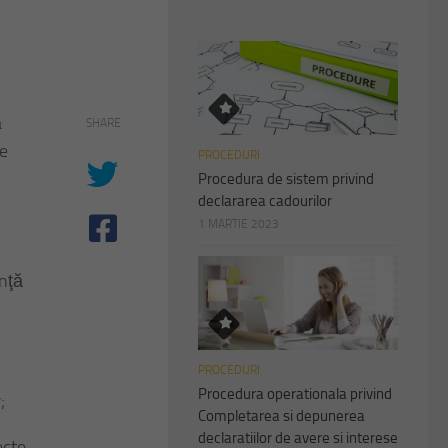
a
SHARE
de
PROCEDURI
Procedura de sistem privind
declararea cadourilor
1 MARTIE 2023
enţă
PROCEDURI
Procedura operationala privind
;
Completarea si depunerea
declaratiilor de avere si interese
ecte