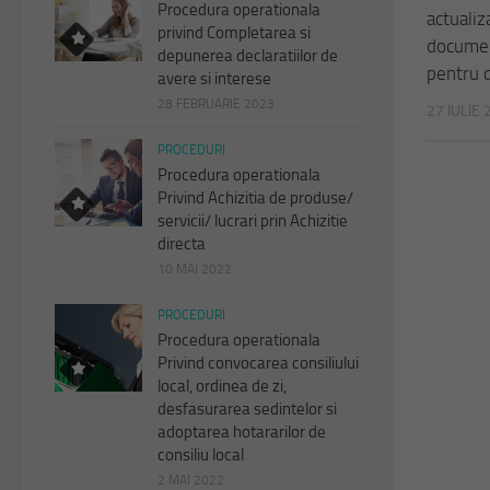
Procedura operationala
actualiz
privind Completarea si
documen
depunerea declaratiilor de
pentru 
avere si interese
28 FEBRUARIE 2023
27 IULIE
PROCEDURI
Procedura operationala
Privind Achizitia de produse/
servicii/ lucrari prin Achizitie
directa
10 MAI 2022
PROCEDURI
Procedura operationala
Privind convocarea consiliului
local, ordinea de zi,
desfasurarea sedintelor si
adoptarea hotararilor de
consiliu local
2 MAI 2022