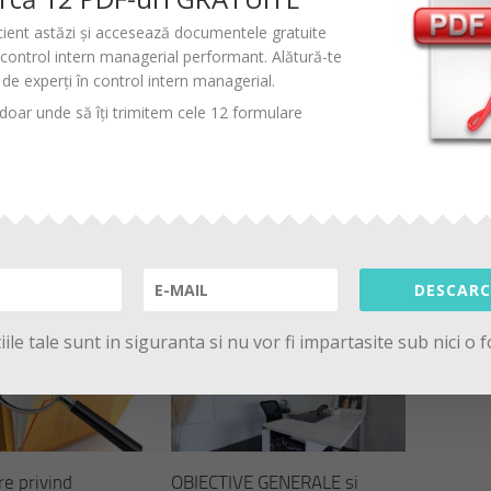
ponibile
ectarea legilor, regulamentelor, contractelor și a dispozițiilor
icient astăzi și accesează documentele gratuite
control intern managerial performant
. Alătură-te
ducerii
de experți în control intern managerial.
imizarea resurselor- utilizarea lor într-un mod efficient și efi
oar unde să îți trimitem cele 12 formulare
dministratia publica locala
city manager
institutii publice
obiective control intern
control intern managerial
obiective permanente control intern
DESCARC
 MAY ALSO LIKE...
ile tale sunt in siguranta si nu vor fi impartasite sub nici o 
re privind
OBIECTIVE GENERALE si