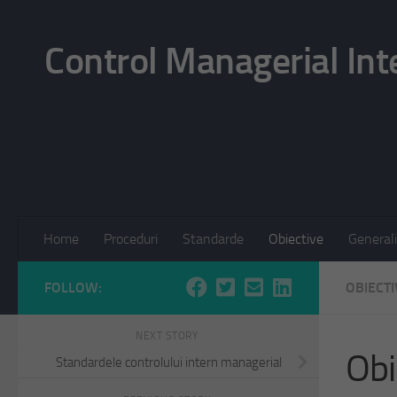
Skip to content
Control Managerial Int
Home
Proceduri
Standarde
Obiective
Generali
FOLLOW:
OBIECTI
NEXT STORY
Obi
Standardele controlului intern managerial