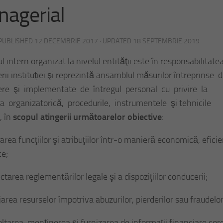
agerial
 PUBLISHED
12 DECEMBRIE 2017
· UPDATED
18 SEPTEMBRIE 2019
l intern organizat la nivelul entităţii este în responsabilitate
rii instituției şi reprezintă ansamblul măsurilor întreprinse 
re şi implementate de întregul personal cu privire la
ra organizatorică, procedurile, instrumentele şi tehnicile
, în
scopul atingerii următoarelor obiective
:
zarea funcţiilor şi atribuţiilor într-o manieră economică, efici
ce;
ctarea reglementărilor legale şi a dispoziţiilor conducerii;
jarea resurselor împotriva abuzurilor, pierderilor sau fraudelor
oltarea, menţinerea şi furnizarea de informaţii financiare cor