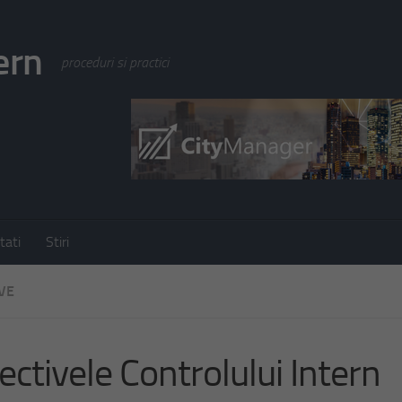
ern
proceduri si practici
tati
Stiri
VE
ectivele Controlului Intern