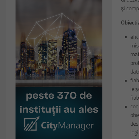
şi comp
Obiecti
efi
mis
mat
pro
dato
fia
leg
fiab
con
obi
des
leg