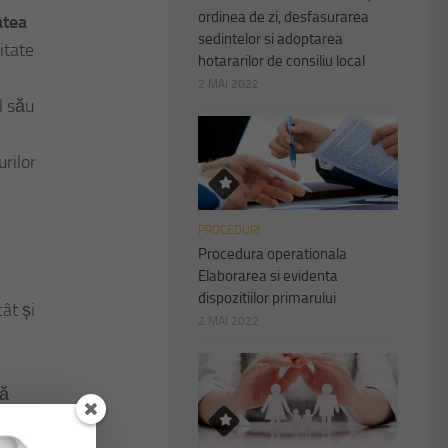
ordinea de zi, desfasurarea
atea
sedintelor si adoptarea
itate
hotararilor de consiliu local
2 MAI 2022
l său
urilor
PROCEDURI
Procedura operationala
Elaborarea si evidenta
dispozitiilor primarului
cât și
2 MAI 2022
că