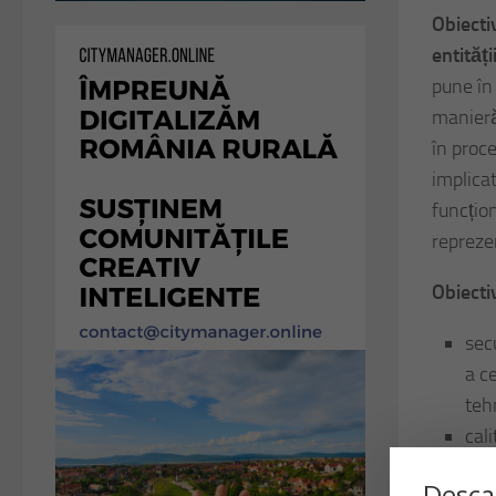
Obiecti
entități
pune în
manieră
în proce
implicat
funcțion
reprezen
Obiect
secu
a c
teh
cali
info
Desca