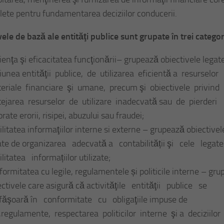
lete pentru fundamentarea deciziilor conducerii.
vele de bază ale entităţi publice sunt grupate în trei categor
cienţa şi eficacitatea funcţionării– grupează obiectivele legat
iunea entităţii publice, de utilizarea eficientă a resurselor
eriale financiare şi umane, precum şi obiectivele privind
tejarea resurselor de utilizare inadecvată sau de pierderi
rate erorii, risipei, abuzului sau fraudei;
bilitatea informaţiilor interne si externe – grupează obiectivel
ate de organizarea adecvată a contabilității şi cele lega
ilitatea informațiilor utilizate;
formitatea cu legile, regulamentele și politicile interne – gr
ectivele care asigură că activităţile entităţii publice se
făşoară în conformitate cu obligaţiile impuse de
i,regulamente, respectarea politicilor interne şi a deciziilor