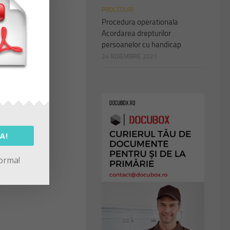
PROCEDURI
Procedura operationala
Acordarea drepturilor
cace
persoanelor cu handicap
24 NOIEMBRIE 2021
A!
forma!