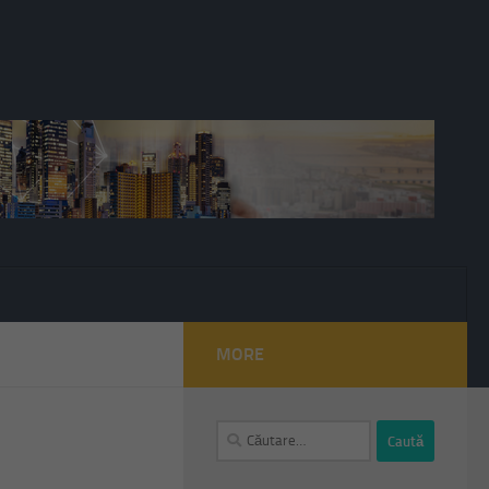
MORE
Caută
după: