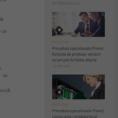
28 FEBRUARIE 2023
ii:
e de
PROCEDURI
Procedura operationala Privind
Achizitia de produse/ servicii/
lucrari prin Achizitie directa
10 MAI 2022
e
te de
upează
PROCEDURI
Procedura operationala Privind
convocarea consiliului local,