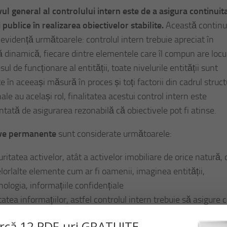
vul general al controlului intern este de a asigura continuit
i publice în realizarea obiectivelor stabilite.
Această continu
 evidență următoarele: controlul intern trebuie apreciat în
 dinamică, fiecare dintre elementele care îl compun are locu
sul de funcționare al entității, toate nivelurile entității sunt
e în aceeași măsură în proces și toți factorii din cadrul struct
ale au același rol, finalitatea acestui control intern este
tată de asigurarea rezonabilă că obiectivele pot fi atinse.
ive permanente
sunt considerate următoarele:
ritatea activelor, atât a activelor imobiliare de orice natură, 
elorlalte elemente cum ar fi oamenii, imaginea entității,
nologia, informațiile confidențiale
tatea informațiilor, astfel controlul intern trebuie să asigure 
rmațiile sunt fiabile și controlabile, exhaustive, pertinente și
rc
ă
12 PDF-uri GRATUITE