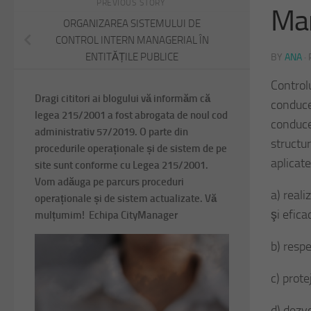
PREVIOUS STORY
Man
ORGANIZAREA SISTEMULUI DE
CONTROL INTERN MANAGERIAL ÎN
ENTITĂȚILE PUBLICE
BY
ANA
·
Controlu
Dragi cititori ai blogului vă informăm că
conduce
legea 215/2001 a fost abrogata de noul cod
conduce
administrativ 57/2019. O parte din
structu
procedurile operaționale și de sistem de pe
aplicate
site sunt conforme cu Legea 215/2001.
Vom adăuga pe parcurs proceduri
a) reali
operaționale și de sistem actualizate. Vă
şi efica
mulțumim! Echipa CityManager
b) respe
c) prote
d) dezv