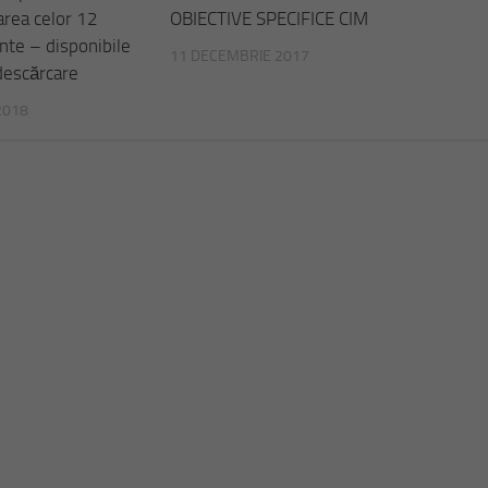
area celor 12
OBIECTIVE SPECIFICE CIM
te – disponibile
11 DECEMBRIE 2017
descărcare
 2018