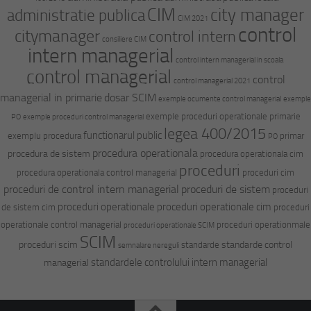
CIM
city manager
administratie publica
CIM 2021
control
citymanager
control intern
consiliere CIM
intern managerial
control intern managerial in scoala
control managerial
control
control managerial 2021
managerial in primarie
dosar SCIM
exemple ocumente control managerial
exemple
exemple proceduri operationale primarie
PO
exemple proceduri control managerial
legea 400/2015
functionarul public
exemplu procedura
primar
PO
procedura operationala
procedura de sistem
procedura operationala cim
proceduri
procedura operationala control managerial
proceduri cim
proceduri de control intern managerial
proceduri de sistem
proceduri
proceduri operationale
proceduri operationale cim
de sistem cim
proceduri
operationale control managerial
proceduri operationmale
proceduri operationale SCIM
SCIM
proceduri scim
standarde control
standarde
semnalare nereguli
standardele controlului intern managerial
managerial