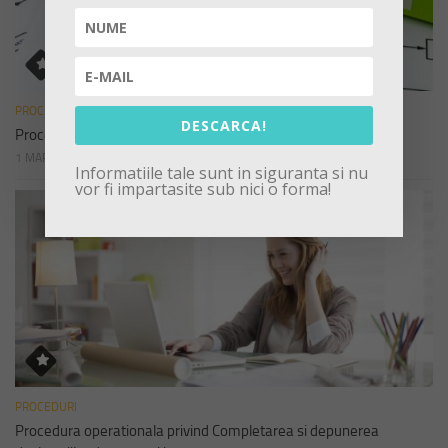
PROCEDURI
DESCARCA!
Procedura de sistem privind declararea cadourilor
1 MARTIE 2023
Informatiile tale sunt in siguranta si nu
vor fi impartasite sub nici o forma!
PROCEDURI
Procedura operationala privind Completarea si depunerea