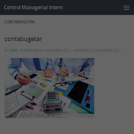
Control Managerial Intern
Skip to content
CONTABUGETAR
contabugetar
BY
ANA
· PUBLISHED
21 IANUARIE 2021
· UPDATED
21 IANUARIE 2021