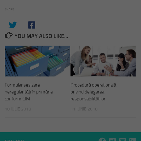
SHARE
YOU MAY ALSO LIKE...
Formular sesizare
Procedură operațională
neregularități în primărie
privind delegarea
conform CIM
responsabilităților
18 IULIE 2018
11 IUNIE 2018