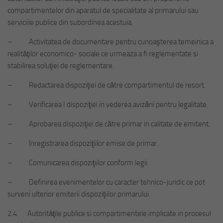
compartimentelor din aparatul de specialitate al primarului sau
serviciile publice din subordinea acestuia.
– Activitatea de documentare pentru cunoaşterea temeinica a
realităţilor economico- sociale ce urmeaza a fi reglementate si
stabilirea soluţiei de reglementare.
– Redactarea dispoziţiei de către compartimentul de resort.
– Verificarea I dispoziţiei in vederea avizării pentru legalitate.
– Aprobarea dispoziţiei de către primar in calitate de emitent.
– înregistrarea dispoziţiilor emise de primar.
– Comunicarea dispoziţiilor conform legii.
– Definirea evenimentelor cu caracter tehnico-juridic ce pot
surveni ulterior emiterii dispoziţiilor primarului.
2.4. Autorităţile publice si compartimentele implicate in procesul