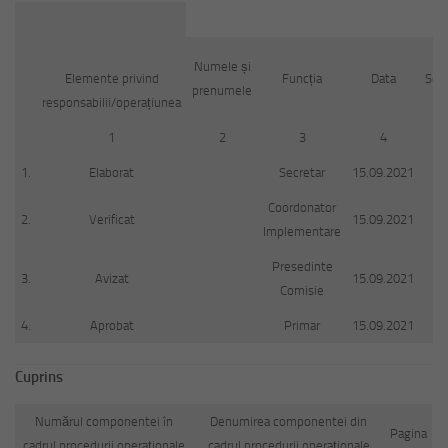
Numele și
Elemente privind
Funcția
Data
Sem
prenumele
responsabilii/operațiunea
1
2
3
4
1.
Elaborat
Secretar
15.09.2021
Coordonator
2.
Verificat
15.09.2021
Implementare
Presedinte
3.
Avizat
15.09.2021
Comisie
4.
Aprobat
Primar
15.09.2021
Cuprins
Numărul componentei în
Denumirea componentei din
Pagina
cadrul procedurii operaționale
cadrul procedurii operaționale