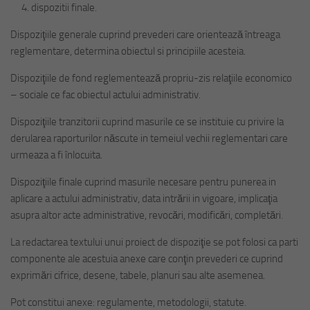
dispozitii finale.
Dispoziţiile generale cuprind prevederi care orientează întreaga
reglementare, determina obiectul si principiile acesteia.
Dispoziţiile de fond reglementează propriu-zis relaţiile economico
– sociale ce fac obiectul actului administrativ.
Dispoziţiile tranzitorii cuprind masurile ce se instituie cu privire la
derularea raporturilor născute in temeiul vechii reglementari care
urmeaza a fi înlocuita.
Dispoziţiile finale cuprind masurile necesare pentru punerea in
aplicare a actului administrativ, data intrării in vigoare, implicaţia
asupra altor acte administrative, revocări, modificări, completări.
La redactarea textului unui proiect de dispoziţie se pot folosi ca parti
componente ale acestuia anexe care conţin prevederi ce cuprind
exprimări cifrice, desene, tabele, planuri sau alte asemenea.
Pot constitui anexe: regulamente, metodologii, statute.