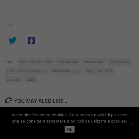
SHARE
Tags:
administratie publica
city manager
citymanager
control intern
control intern managerial
control managerial
legea 400/2015
proceduri
SCIM
YOU MAY ALSO LIKE...
Acest site foloseste cookies. Continuarea navigării pe acest
site se considera acceptare a politicii de utilizare a cookies.
Ok