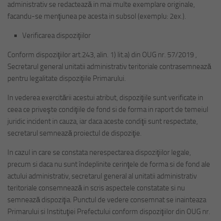
administrativ se redactează in mai multe exemplare originale,
facandu-se menţiunea pe acesta in subsol (exemplu: 2ex.).
Verificarea dispoziţiilor
Conform dispoziţiilor art.243, alin. 1) lit.a) din OUG nr. 57/2019 ,
Secretarul general unitatii administrativ teritoriale contrasemnează
pentru legalitate dispoziţiile Primarului.
In vederea exercitării acestui atribut, dispoziţiile sunt verificate in
ceea ce priveşte condiţiile de fond si de forma in raport de temeiul
juridic incident in cauza, iar daca aceste condiţii sunt respectate,
secretarul semnează proiectul de dispoziţie.
In cazul in care se constata nerespectarea dispoziţiilor legale,
precum si daca nu sunt îndeplinite cerinţele de forma si de fond ale
actului administrativ, secretarul general al unitatii administrativ
teritoriale consemnează in scris aspectele constatate si nu
semnează dispoziţia. Punctul de vedere consemnat se inainteaza
Primarului si Instituţiei Prefectului conform dispoziţiilor din OUG nr.