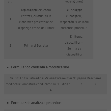
crt.
(operaţiunea)
Toţi angajaţii din cadrul
Au obligaţia
entitatii, cu atribuţii in
cunoaşterii,
1
elaborarea proiectelor de
respectării si aplicării
dispoziţie emise de Primar
prezentei proceduri.
– Emiterea
dispoziţiilor –
2
Primar si Secretar
Semnarea
dispozitiilor
Formular de evidenta a modificarilor
Nr. Crt. Editia Data editiei Revizia Data reviziei Nr. pagina Descrierea
modificarii Semnatura conducatorului 1. Editia 1 2. 3.
4.
Formular de analiza a procedurii