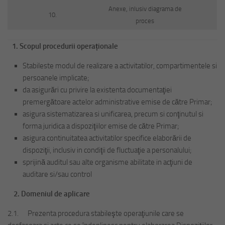
Anexe, inlusiv diagrama de
10.
proces
1.
Scopul procedurii operaționale
Stabileste modul de realizare a activitatilor, compartimentele si
persoanele implicate;
da asigurări cu privire la existenta documentaţiei
premergătoare actelor administrative emise de către Primar;
asigura sistematizarea si unificarea, precum si conţinutul si
forma juridica a dispoziţiilor emise de către Primar;
asigura continuitatea activitatilor specifice elaborării de
dispoziţii, inclusiv in condiţii de fluctuaţie a personalului;
sprijină auditul sau alte organisme abilitate in acţiuni de
auditare si/sau control
2.
Domeniul de aplicare
2.1. Prezenta procedura stabileşte operaţiunile care se