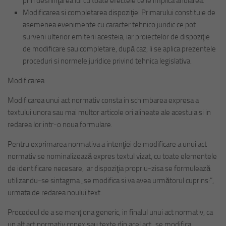
prin desfiinţarea lui cu toate efectele ce le implica anularea.
Modificarea si completarea dispoziţiei Primarului constituie de
asemenea evenimente cu caracter tehnico juridic ce pot
surveni ulterior emiterii acesteia, iar proiectelor de dispoziţie
de modificare sau completare, după caz, li se aplica prezentele
proceduri si normele juridice privind tehnica legislativa.
Modificarea
Modificarea unui act normativ consta in schimbarea expresa a
textului unora sau mai multor articole ori alineate ale acestuia si in
redarea lor intr-o noua formulare.
Pentru exprimarea normativa a intenţiei de modificare a unui act
normativ se nominalizează expres textul vizat, cu toate elementele
de identificare necesare, iar dispoziţia propriu-zisa se formulează
utilizandu-se sintagma „se modifica si va avea următorul cuprins:”,
urmata de redarea noului text.
Procedeul de a se menţiona generic, in finalul unui act normativ, ca
un alt act normativ conex sau texte din acel act „se modifica