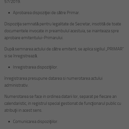
57/2019.
Aprobarea dispoziţiei de către Primar.
Dispoziţia semnată pentru legalitate de Secretar, insotită de toate
documentele invocate in preambulul acestuia, se inainteaza spre
aprobare emitentului-Primarului.
După semnarea actului de către emitent, se aplica sigiliul „PRIMAR”
si se înregistrează.
Inregistrarea dispoziţiilor.
înregistrarea presupune datarea si numerotarea actului
administrativ.
Numerotarea se face in ordinea datarii lor, separat pe fiecare an
calendaristic, in registrul special gestionat de funcţionarul public cu
atribuţii in acest sens.
Comunicarea dispoziţiilor.