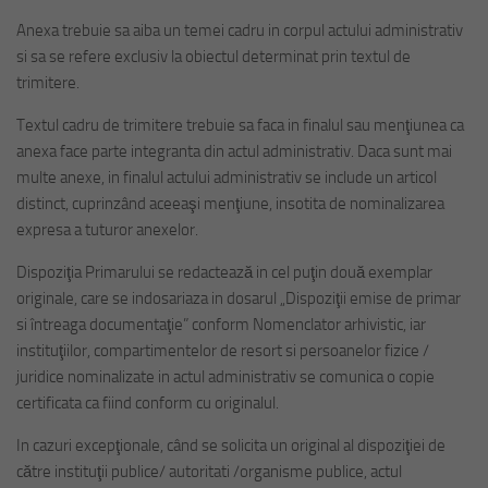
Anexa trebuie sa aiba un temei cadru in corpul actului administrativ
si sa se refere exclusiv la obiectul determinat prin textul de
trimitere.
Textul cadru de trimitere trebuie sa faca in finalul sau menţiunea ca
anexa face parte integranta din actul administrativ. Daca sunt mai
multe anexe, in finalul actului administrativ se include un articol
distinct, cuprinzând aceeaşi menţiune, insotita de nominalizarea
expresa a tuturor anexelor.
Dispoziţia Primarului se redactează in cel puţin două exemplar
originale, care se indosariaza in dosarul „Dispoziţii emise de primar
si întreaga documentaţie” conform Nomenclator arhivistic, iar
instituţiilor, compartimentelor de resort si persoanelor fizice /
juridice nominalizate in actul administrativ se comunica o copie
certificata ca fiind conform cu originalul.
In cazuri excepţionale, când se solicita un original al dispoziţiei de
către instituţii publice/ autoritati /organisme publice, actul