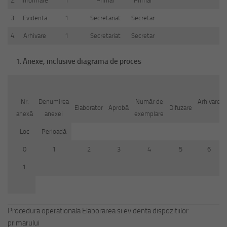
2.
Informare
1
Primar
Primar
3.
Evidenta
1
Secretariat
Secretar
4.
Arhivare
1
Secretariat
Secretar
Anexe, inclusive diagrama de proces
Nr.
Denumirea
Număr de
Arhivare
Elaborator
Aprobă
Difuzare
anexă
anexei
exemplare
Loc
Perioadă
0
1
2
3
4
5
6
1.
Procedura operationala Elaborarea si evidenta dispozitiilor
primarului