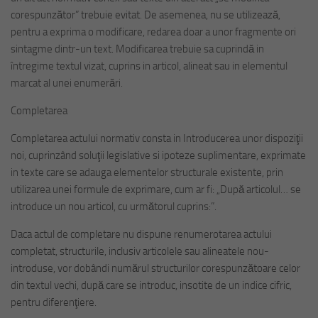
corespunzător” trebuie evitat. De asemenea, nu se utilizează,
pentru a exprima o modificare, redarea doar a unor fragmente ori
sintagme dintr-un text. Modificarea trebuie sa cuprindă in
întregime textul vizat, cuprins in articol, alineat sau in elementul
marcat al unei enumerări.
Completarea
Completarea actului normativ consta in Introducerea unor dispoziţii
noi, cuprinzând soluţii legislative si ipoteze suplimentare, exprimate
in texte care se adauga elementelor structurale existente, prin
utilizarea unei formule de exprimare, cum ar fi: „După articolul… se
introduce un nou articol, cu următorul cuprins:”.
Daca actul de completare nu dispune renumerotarea actului
completat, structurile, inclusiv articolele sau alineatele nou-
introduse, vor dobândi numărul structurilor corespunzătoare celor
din textul vechi, după care se introduc, insotite de un indice cifric,
pentru diferenţiere.