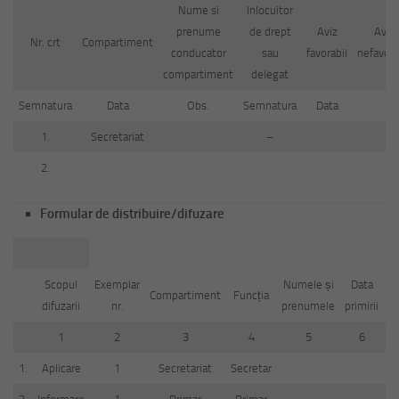
Nume si
Inlocuitor
prenume
de drept
Aviz
Aviz
Nr. crt
Compartiment
conducator
sau
favorabil
nefavora
compartiment
delegat
Semnatura
Data
Obs.
Semnatura
Data
1.
Secretariat
–
2.
Formular de distribuire/difuzare
Scopul
Exemplar
Numele și
Data
Compartiment
Funcția
S
difuzarii
nr.
prenumele
primirii
1
2
3
4
5
6
1.
Aplicare
1
Secretariat
Secretar