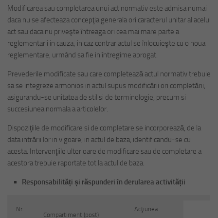
Modificarea sau completarea unui act normativ este admisa numai
daca nu se afecteaza concepţia generala ori caracterul unitar al acelui
act sau daca nu priveşte întreaga ori cea mai mare parte a
reglementarii in cauza; in caz contrar actul se înlocuieşte cu o noua
reglementare, urmând sa fie in întregime abrogat.
Prevederile modificate sau care completează actul normativ trebuie
sa se integreze armonios in actul supus modificării ori completării,
asigurandu-se unitatea de stil si de terminologie, precum si
succesiunea normala a articolelor.
Dispoziţiile de modificare si de completare se incorporează, de la
data intrării lor in vigoare, in actul de baza, identificandu-se cu
acesta. Intervenţiile ulterioare de modificare sau de completare a
acestora trebuie raportate tot la actul de baza.
Responsabilități și răspunderi în derularea activității
Nr.
Acţiunea
Compartiment (post)