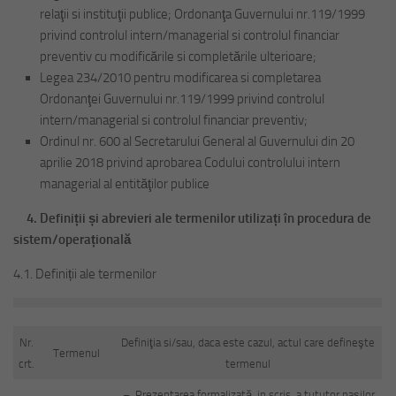
relaţii si instituţii publice; Ordonanţa Guvernului nr.119/1999
privind controlul intern/managerial si controlul financiar
preventiv cu modificările si completările ulterioare;
Legea 234/2010 pentru modificarea si completarea
Ordonanţei Guvernului nr.119/1999 privind controlul
intern/managerial si controlul financiar preventiv;
Ordinul nr. 600 al Secretarului General al Guvernului din 20
aprilie 2018 privind aprobarea Codului controlului intern
managerial al entităţilor publice
4.
Definiții și abrevieri ale termenilor utilizați în procedura de
sistem/operațională
4.1. Definiții ale termenilor
Nr.
Definiţia si/sau, daca este cazul, actul care defineşte
Termenul
crt.
termenul
– Prezentarea formalizată, in scris, a tututor paşilor