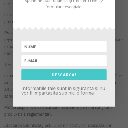
Spune-ne doar unde să îți trimitem cele 12
deciziei referitoare Ia emiterea dispoziţiei.
formulare esențiale:
In cazul dispoziţiilor formula este „Primarul entitatii….” si se
precizează inainte de partea dispozitiva a actului administrativ.
Preambulul enunţa in sinteza scopul si după caz motivarea
reglementarii si menţionează documentele (nota de fundamentare,
expunere motive, referate, rapoarte, avize) care au stat la baza
motivării in fapt si in drept.
Temeiul legal
DESCARCA!
In partea introductiva a proiectului de dispoziţie se menţionează pe
langa temeiurile juridice pe baza si in executarea carora se emite
Informatiile tale sunt in siguranta si nu
actul si temeiul legal din OUG nr. 57/2019, privind Codul
vor fi impartasite sub nici o forma!
administrativ.
Partea dispozitiva a actului administrativ reprezintă conţinutul
propiu-zis al reglementarii.
Atestarea autenticităţii actului administrativ se realizează prin