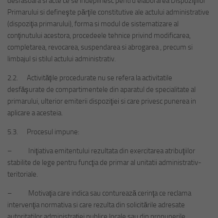
desfasoara si acte ce se îndeplinesc pentru elaborarea Dispoziţiilor
Primarului si defineşte părţile constitutive ale actului administrative
(dispoziţia primarului), forma si modul de sistematizare al
conţinutului acestora, procedeele tehnice privind modificarea,
completarea, revocarea, suspendarea si abrogarea , precum si
limbajul si stilul actului administrativ.
2.2. Activităţile procedurate nu se refera la activitatile
desfăşurate de compartimentele din aparatul de specialitate al
primarului, ulterior emiterii dispoziţiei si care privesc punerea in
aplicare a acesteia.
5.3. Procesul impune:
– Iniţiativa emitentului rezultata din exercitarea atribuţiilor
stabilite de lege pentru funcţia de primar al unitatii administrativ-
teritoriale.
– Motivaţia care indica sau conturează cerinţa ce reclama
intervenţia normativa si care rezulta din solicitările adresate
autoritatilor administraţiei publice locale sau din propunerile