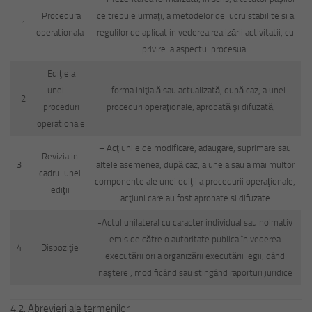
Procedura
ce trebuie urmaţi, a metodelor de lucru stabilite si a
1
operationala
regulilor de aplicat in vederea realizării activitatii, cu
privire la aspectul procesual
Ediţie a
unei
-forma iniţială sau actualizată, după caz, a unei
2
proceduri
proceduri operaţionale, aprobată şi difuzată;
operationale
– Acţiunile de modificare, adaugare, suprimare sau
Revizia in
3
altele asemenea, după caz, a uneia sau a mai multor
cadrul unei
componente ale unei ediţii a procedurii operaţionale,
ediţii
acţiuni care au fost aprobate si difuzate
-Actul unilateral cu caracter individual sau noimativ
emis de către o autoritate publica în vederea
4
Dispoziţie
executării ori a organizării executării legii, dând
naştere , modificând sau stingând raporturi juridice
4.2. Abrevieri ale termenilor