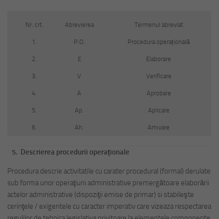
Nr. crt.
Abrevierea
Termenul abreviat
1.
P.O.
Procedura operațională
2.
E
Elaborare
3.
V
Verificare
4.
A
Aprobare
5.
Ap.
Aplicare
6.
Ah.
Arhivare
5.
Descrierea procedurii operaționale
Procedura descrie activitatile cu carater procedural (formal) derulate
sub forma unor operaţiuni administrative premergătoare elaborării
actelor administrative (dispoziţii emise de primar) si stabileşte
cerinţele / exigentele cu caracter imperativ care vizeaza respectarea
regulilor de tehnica legislativa privitoare la elementele componente