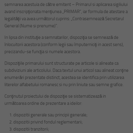
semnarea acestuia de către emitent – Primarul si aplicarea sigiliului
avand inscripţionata menţiunea „PRIMAR”, iar formula de atestare a
legalităţii va avea următorul cuprins: „Contrasemnează Secretarul
General (Nume si prenume)”.
In lipsa din instituţie a semnatarilor, dispoziţia se semnează de
înlocuitorii acestora (conform legii sau împuterniciţi in acest sens),
precizandu-se funcţia si numele acestora.
Dispoziţiile primarului sunt structurate pe articole si alineate ca
subdiviziuni ale articolului. Daca textul unui articol sau alineat conţine
enumerări prezentate distinct, acestea se identifica prin utilizarea
literelor alfabetului romanesc si nu prin liniute sau semne grafice.
Conţinutul proiectului de dispoziţie se sistematizează in
următoarea ordine de prezentare a ideilor:
dispozitii generale sau principii generale;
dispozitii privind fondul reglementarii;
dispozitii tranzitorii;