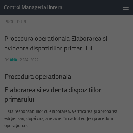
Control Managerial Intern
Skip to content
PROCEDURI
Procedura operationala Elaborarea si
evidenta dispozitiilor primarului
BY
ANA
·
2 MAI 2022
Procedura operationala
Elaborarea si evidenta dispozitiilor
pri
marului
Lista responsabililor cu elaborarea, verificarea și aprobarea
ediției sau, după caz, a reviziei în cadrul ediției procedurii
operaționale