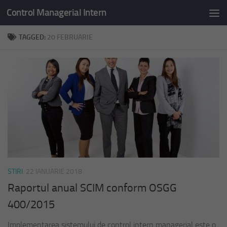
Control Managerial Intern
Skip to content
TAGGED:
20 FEBRUARIE
STIRI
22 IANUARIE 2018
Raportul anual SCIM conform OSGG
400/2015
Implementarea sistemului de control intern managerial este o