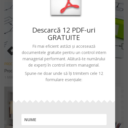
Descarc
ă
12 PDF-uri
GRATUITE
Fii mai eficient astăzi și accesează
documentele gratuite pentru un
control intern
managerial performant
. Alătură-te numărului
PROCEDURI
de experți în control intern managerial.
Procedura de sistem privind declararea cadourilor
Spune-ne doar unde să îți trimitem cele 12
1 MARTIE 2023
formulare esențiale: