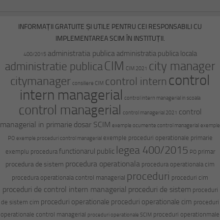
INFORMAȚII GRATUITE ȘI UTILE PENTRU CEI RESPONSABILI CU
IMPLEMENTAREA SCIM ÎN INSTITUȚII.
administratia publica
administratia publica locala
400/2015
CIM
city manager
administratie publica
CIM 2021
control
citymanager
control intern
consiliere CIM
intern managerial
control intern managerial in scoala
control managerial
control
control managerial 2021
managerial in primarie
dosar SCIM
exemple ocumente control managerial
exemple
exemple proceduri operationale primarie
PO
exemple proceduri control managerial
legea 400/2015
functionarul public
exemplu procedura
primar
PO
procedura operationala
procedura de sistem
procedura operationala cim
proceduri
procedura operationala control managerial
proceduri cim
proceduri de control intern managerial
proceduri de sistem
proceduri
proceduri operationale
proceduri operationale cim
de sistem cim
proceduri
operationale control managerial
proceduri operationmale
proceduri operationale SCIM