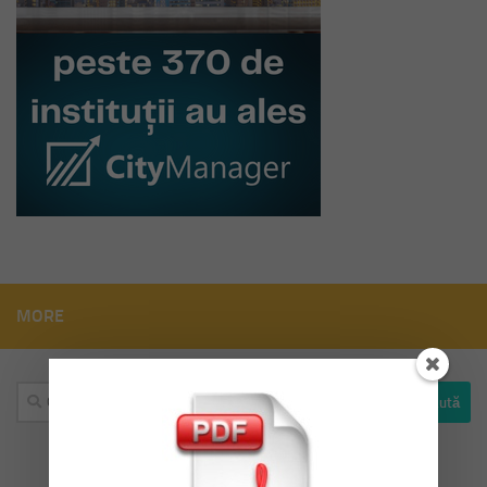
MORE
Caută
după: