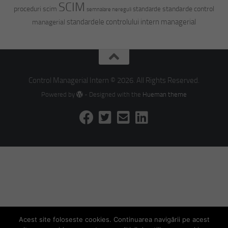
SCIM
proceduri scim
standarde control
standarde
semnalare nereguli
standardele controlului intern managerial
managerial
Control Managerial Intern © 2026. All Rights Reserved.
Powered by
- Designed with the
Hueman theme
Acest site foloseste cookies. Continuarea navigării pe acest