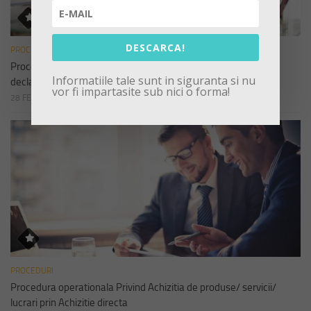
DESCARCA!
PROCEDURI
Procedura operationala privind Completarea si depunerea
Informatiile tale sunt in siguranta si nu
declaratiilor de avere si interese
vor fi impartasite sub nici o forma!
28 FEBRUARIE 2023
PROCEDURI
Procedura operationala Privind Achizitia de produse/ servicii/
lucrari prin Achizitie directa