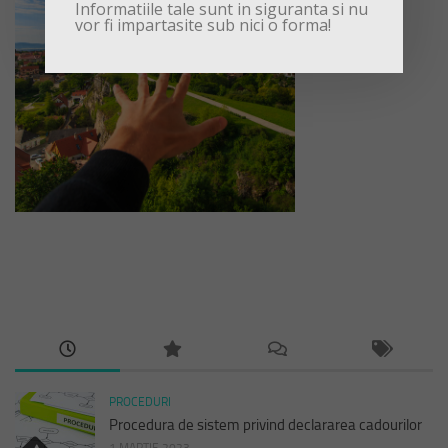
Informatiile tale sunt in siguranta si nu
vor fi impartasite sub nici o forma!
PROCEDURI
Procedura de sistem privind declararea cadourilor