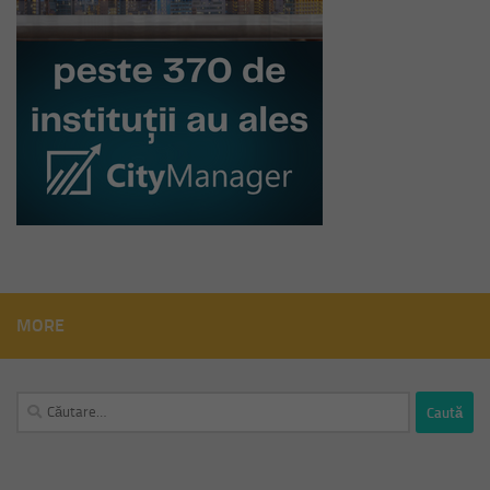
MORE
Caută
după: