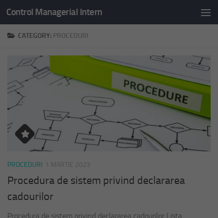
Control Managerial Intern
Skip to content
CATEGORY:
PROCEDURI
PROCEDURI
1 MARTIE 2023
Procedura de sistem privind declararea
cadourilor
Procedura de sistem privind declararea cadourilor Lista