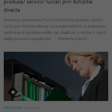
produse/ servicii/ lucrari prin Achizitie
directa
Procedura operationala Privind Achizitia de produse/ servicii/
lucrari prin Achizitie directa Lista responsabililor cu elaborarea,
verificarea și aprobarea ediției sau, după caz, a reviziei în cadrul
ediției procedurii operaționale Elemente privind...
PROCEDURI
2 MAI 2022