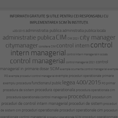
INFORMAȚII GRATUITE ȘI UTILE PENTRU CEI RESPONSABILI CU
IMPLEMENTAREA SCIM ÎN INSTITUȚII.
administratia publica
administratia publica locala
400/2015
CIM
city manager
administratie publica
CIM 2021
control
citymanager
control intern
consiliere CIM
intern managerial
control intern managerial in scoala
control managerial
control
control managerial 2021
managerial in primarie
dosar SCIM
exemple ocumente control managerial
exemple
exemple proceduri operationale primarie
PO
exemple proceduri control managerial
legea 400/2015
functionarul public
exemplu procedura
primar
PO
procedura operationala
procedura de sistem
procedura operationala cim
proceduri
procedura operationala control managerial
proceduri cim
proceduri de control intern managerial
proceduri de sistem
proceduri
proceduri operationale
proceduri operationale cim
de sistem cim
proceduri
operationale control managerial
proceduri operationmale
proceduri operationale SCIM