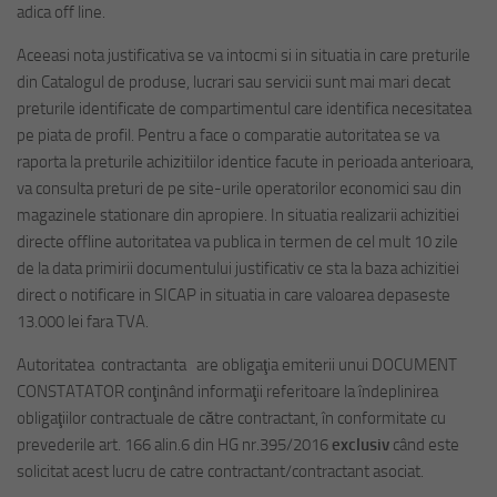
adica off line.
Aceeasi nota justificativa se va intocmi si in situatia in care preturile
din Catalogul de produse, lucrari sau servicii sunt mai mari decat
preturile identificate de compartimentul care identifica necesitatea
pe piata de profil. Pentru a face o comparatie autoritatea se va
raporta la preturile achizitiilor identice facute in perioada anterioara,
va consulta preturi de pe site-urile operatorilor economici sau din
magazinele stationare din apropiere. In situatia realizarii achizitiei
directe offline autoritatea va publica in termen de cel mult 10 zile
de la data primirii documentului justificativ ce sta la baza achizitiei
direct o notificare in SICAP in situatia in care valoarea depaseste
13.000 lei fara TVA.
Autoritatea contractanta are obligaţia emiterii unui DOCUMENT
CONSTATATOR conţinând informaţii referitoare la îndeplinirea
obligaţiilor contractuale de către contractant, în conformitate cu
prevederile art. 166 alin.6 din HG nr.395/2016
exclusiv
când este
solicitat acest lucru de catre contractant/contractant asociat.