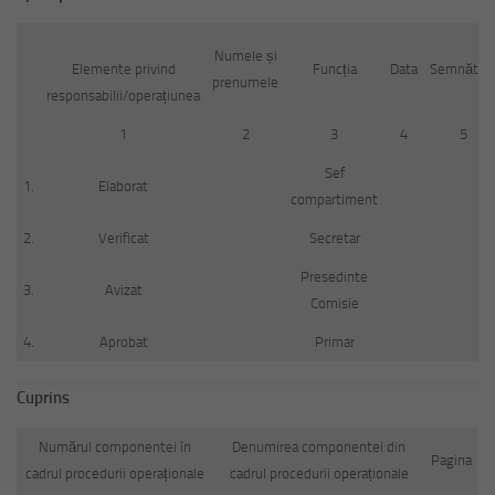
Numele și
Elemente privind
Funcția
Data
Semnătur
prenumele
responsabilii/operațiunea
1
2
3
4
5
Sef
1.
Elaborat
compartiment
2.
Verificat
Secretar
Presedinte
3.
Avizat
Comisie
4.
Aprobat
Primar
Cuprins
Numărul componentei în
Denumirea componentei din
Pagina
cadrul procedurii operaționale
cadrul procedurii operaționale