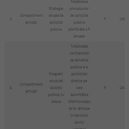
Totalitatea
Strategie
procedurilor
Compartiment
anuala de
de achizitie
2.
P
CAP
achiziţii
achizitie
publica
publica
planificate a fi
lansate
Totalitatea
contractelor
de achizitie
publica si a
Program
achizitiilor
anual de
directe pe
Compartiment
3.
achizitii
care
P
CAP
achiziţii
publice cu
autoritatea
anexa
intentioneaza
sa le atribuie
in decursul
anului