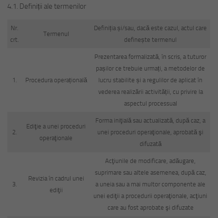
4.1. Definiții ale termenilor
Nr.
Definiția și/sau, dacă este cazul, actul care
Termenul
crt.
definește termenul
Prezentarea formalizată, în scris, a tuturor
pașilor ce trebuie urmați, a metodelor de
1.
Procedura operațională
lucru stabilite și a regulilor de aplicat în
vederea realizării activității, cu privire la
aspectul processual
Forma iniţială sau actualizată, după caz, a
Ediţie a unei proceduri
2.
unei proceduri operaţionale, aprobată şi
operaţionale
difuzată
Acţiunile de modificare, adăugare,
suprimare sau altele asemenea, după caz,
Revizia în cadrul unei
3.
a uneia sau a mai multor componente ale
ediţii
unei ediţii a procedurii operaţionale, acţiuni
care au fost aprobate şi difuzate