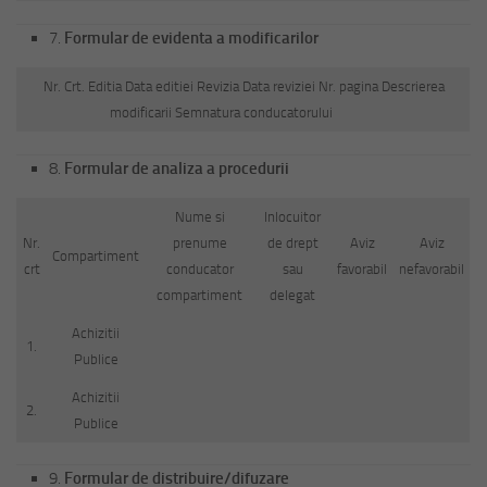
7.
Formular de evidenta a modificarilor
Nr. Crt. Editia Data editiei Revizia Data reviziei Nr. pagina Descrierea
modificarii Semnatura conducatorului
8.
Formular de analiza a procedurii
Nume si
Inlocuitor
Nr.
prenume
de drept
Aviz
Aviz
Compartiment
crt
conducator
sau
favorabil
nefavorabil
compartiment
delegat
Achizitii
1.
Publice
Achizitii
2.
Publice
9.
Formular de distribuire/difuzare