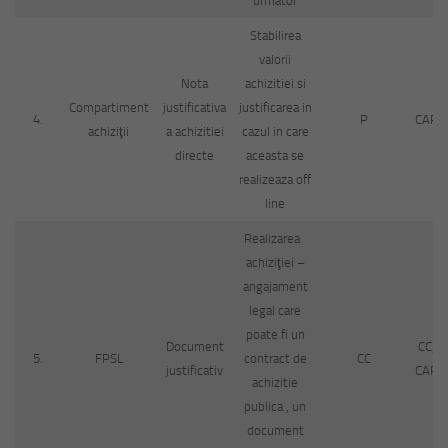
urmator
Stabilirea
valorii
Nota
achizitiei si
Compartiment
justificativa
justificarea in
4.
P
CAP
achiziţii
a achizitiei
cazul in care
directe
aceasta se
realizeaza off
line
Realizarea
achiziţiei –
angajament
legal care
poate fi un
Document
CC,
5.
FPSL
contract de
CC
justificativ
CAP
achizitie
publica , un
document