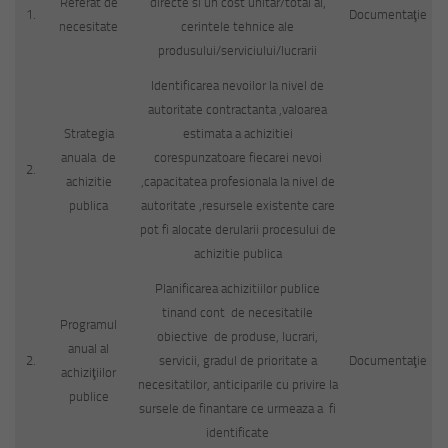
Referat de
directe si un cost unitar/total al,
1.
Documentaţie
necesitate
cerintele tehnice ale
produsului/serviciului/lucrarii
Identificarea nevoilor la nivel de
autoritate contractanta ,valoarea
Strategia
estimata a achizitiei
anuala de
corespunzatoare fiecarei nevoi
2.
achizitie
,capacitatea profesionala la nivel de
publica
autoritate ,resursele existente care
pot fi alocate derularii procesului de
achizitie publica
Planificarea achizitiilor publice
tinand cont de necesitatile
Programul
obiective de produse, lucrari,
anual al
2.
servicii, gradul de prioritate a
Documentaţie
achiziţiilor
necesitatilor, anticiparile cu privire la
publice
sursele de finantare ce urmeaza a fi
identificate