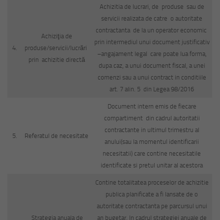
Achizitia de lucrari, de produse sau de
servicii realizata de catre o autoritate
contractanta de la un operator economic
Achiziţia de
prin intermediul unui document justificativ
4.
produse/servicii/lucrări
–angajament legal care poate lua forma,
prin achizitie directă
dupa caz, a unui document fiscal, a unei
comenzi sau a unui contract in conditiile
art. 7 alin. 5 din Legea 98/2016
Document intern emis de fiecare
compartiment din cadrul autoritatii
contractante in ultimul trimestru al
5.
Referatul de necesitate
anului(sau la momentul identificarii
necesitatii) care contine necesitatile
identificate si pretul unitar al acestora
Contine totalitatea proceselor de achizitie
publica planificate a fi lansate de o
autoritate contractanta pe parcursul unui
Strategia anuala de
an bugetar. In cadrul strategiei anuale de