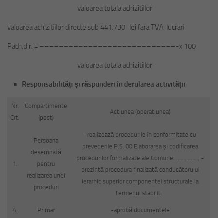
valoarea totala achizitiilor
valoarea achizitiilor directe sub 441.730 lei fara TVA lucrari
Pach.dir. = ––––––––––––––––––––––––––––-x 100
valoarea totala achizitiilor
Responsabilități și răspunderi în derularea activității
Nr.
Compartimente
Actiunea (operatiunea)
Crt.
(post)
-realizează procedurile în conformitate cu
Persoana
prevederile P.S. 00 Elaborarea și codificarea
desemnată
procedurilor formalizate ale Comunei ……………; -
1.
pentru
prezintă procedura finalizată conducătorului
realizarea unei
ierarhic superior componentei structurale la
proceduri
termenul stabilit.
4.
Primar
-aprobă documentele