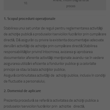
Anexe, inlusiv diagrama de
10.
proces
1.
Scopul procedurii operaționale
Stabilirea unui set unitar de reguli pentru reglementarea activităţii
de achiziţie publică a produselor/serviciilor/lucrărilor prin cumpărare
directă; Dă asigurãri cu privire la existenta documentaţiei adecvate
derulãrii activitãţii de achiziţie prin cumpărare directă.Stabilirea
responsabilităţilor privind întocmirea, avizarea şi aprobarea
documentelor aferente activităţii menţionate avandu-se în vedere
asigurarea utilizării eficiente a fondurilor publice şi a celorlalte
principii ce stau la baza achiziţiilor publice;
Asigură continuitatea activitãţii de achiziţii publice, inclusiv în condiţii
de fluctuatie a personalului;
2.
Domeniul de aplicare
Prezenta procedură se referă la activitatea de achiziţii publice a
produselor/serviciilor/lucrărilor prin achizitie directă;