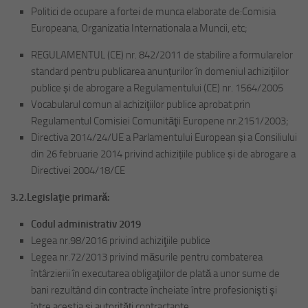
Politici de ocupare a fortei de munca elaborate de:Comisia
Europeana, Organizatia Internationala a Muncii, etc;
REGULAMENTUL (CE) nr. 842/2011 de stabilire a formularelor
standard pentru publicarea anunțurilor în domeniul achizițiilor
publice și de abrogare a Regulamentului (CE) nr. 1564/2005
Vocabularul comun al achiziţiilor publice aprobat prin
Regulamentul Comisiei Comunităţii Europene nr.2151/2003;
Directiva 2014/24/UE a Parlamentului European și a Consiliului
din 26 februarie 2014 privind achizițiile publice și de abrogare a
Directivei 2004/18/CE
3.2.Legislaţie primară:
Codul administrativ 2019
Legea nr.98/2016 privind achiziţiile publice
Legea nr.72/2013 privind măsurile pentru combaterea
întârzierii în executarea obligaţiilor de plată a unor sume de
bani rezultând din contracte încheiate între profesionişti şi
între aceştia şi autorităţi contractante.