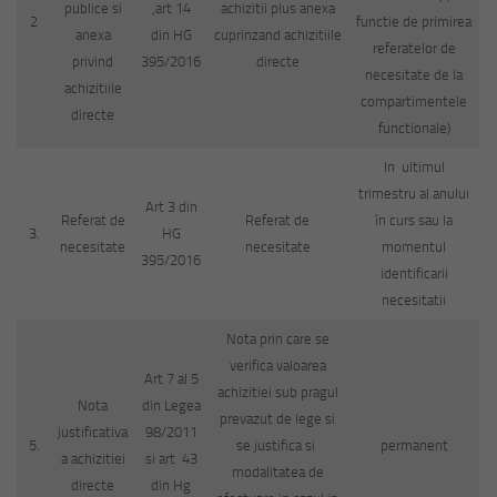
publice si
,art 14
achizitii plus anexa
2
functie de primirea
anexa
din HG
cuprinzand achizitiile
referatelor de
privind
395/2016
directe
necesitate de la
achizitiile
compartimentele
directe
functionale)
In ultimul
trimestru al anului
Art 3 din
Referat de
Referat de
în curs sau la
3.
HG
necesitate
necesitate
momentul
395/2016
identificarii
necesitatii
Nota prin care se
verifica valoarea
Art 7 al 5
achizitiei sub pragul
Nota
din Legea
prevazut de lege si
justificativa
98/2011
5.
se justifica si
permanent
a achizitiei
si art 43
modalitatea de
directe
din Hg