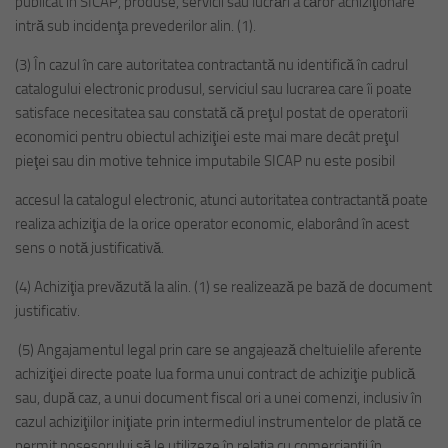
publicat în SICAP, produse, servicii sau lucrări a căror achiziţionare
intră sub incidenţa prevederilor alin. (1).
(3) În cazul în care autoritatea contractantă nu identifică în cadrul
catalogului electronic produsul, serviciul sau lucrarea care îi poate
satisface necesitatea sau constată că preţul postat de operatorii
economici pentru obiectul achiziţiei este mai mare decât preţul
pieţei sau din motive tehnice imputabile SICAP nu este posibil
accesul la catalogul electronic, atunci autoritatea contractantă poate
realiza achiziţia de la orice operator economic, elaborând în acest
sens o notă justificativă.
(4) Achiziţia prevăzută la alin. (1) se realizează pe bază de document
justificativ.
(5) Angajamentul legal prin care se angajează cheltuielile aferente
achiziţiei directe poate lua forma unui contract de achiziţie publică
sau, după caz, a unui document fiscal ori a unei comenzi, inclusiv în
cazul achiziţiilor iniţiate prin intermediul instrumentelor de plată ce
permit posesorului să le utilizeze în relaţia cu comercianţii în