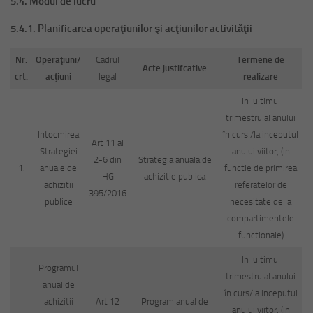
5.4. Modul de lucru
5.4.1. Planificarea operaţiunilor şi acţiunilor activităţii
Nr.
Operaţiuni/
Cadrul
Termene de
Acte justifcative
crt.
acţiuni
legal
realizare
In ultimul
trimestru al anului
Intocmirea
în curs /la inceputul
Art 11 al
Strategiei
anului viitor, (in
2-6 din
Strategia anuala de
1.
anuale de
functie de primirea
HG
achizitie publica
achizitii
referatelor de
395/2016
publice
necesitate de la
compartimentele
functionale)
In ultimul
Programul
trimestru al anului
anual de
în curs/la inceputul
achizitii
Art 12
Program anual de
anului viitor, (in