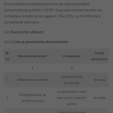
Documentele constatatoare emise de catre autoritatea
contractanta se publică in SICAP, dupa expirarea termenelor de
contestare prevăzute de Legea nr. 554/2004, cu modificarile si
completarile ulterioare
5.2. Documente utilizate
5.2.1.Lista şi provenienţa documentelor
Nr.
Cod de
Denumire document
Provenienta
crt.
identificare
1
2
Compartimente
1.
Referat de necesitate
Nr./data
funcţionale
Compartiment intern
Strategia anuala de
2.
specializat in achizitii
Nr./data
achizitie publica
publice
Compartiment intern