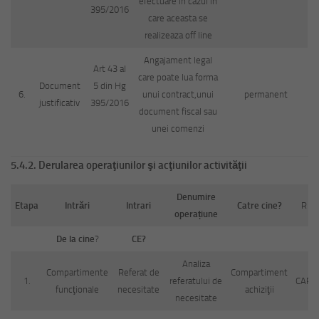
efectuare in cazul in
395/2016
care aceasta se
realizeaza off line
Angajament legal
Art 43 al
care poate lua forma
Document
5 din Hg
6.
unui contract,unui
permanent
justificativ
395/2016
document fiscal sau
unei comenzi
5.4.2. Derularea opera
ţ
iunilor şi acţiunilor activităţii
Denumire
Etapa
Intrări
Intrari
Catre cine?
R
operațiune
De la cine
?
CE?
Analiza
Compartimente
Referat de
Compartiment
1.
referatului de
CAP
funcţionale
necesitate
achiziţii
necesitate