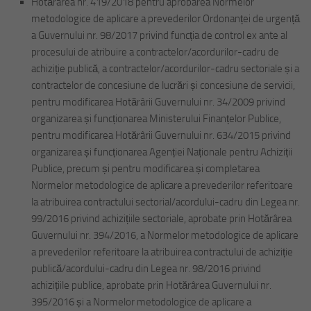
Hotărârea nr. 419/2018 pentru aprobarea Normelor
metodologice de aplicare a prevederilor Ordonanței de urgență
a Guvernului nr. 98/2017 privind funcția de control ex ante al
procesului de atribuire a contractelor/acordurilor-cadru de
achiziție publică, a contractelor/acordurilor-cadru sectoriale și a
contractelor de concesiune de lucrări și concesiune de servicii,
pentru modificarea Hotărârii Guvernului nr. 34/2009 privind
organizarea și funcționarea Ministerului Finanțelor Publice,
pentru modificarea Hotărârii Guvernului nr. 634/2015 privind
organizarea și funcționarea Agenției Naționale pentru Achiziții
Publice, precum și pentru modificarea și completarea
Normelor metodologice de aplicare a prevederilor referitoare
la atribuirea contractului sectorial/acordului-cadru din Legea nr.
99/2016 privind achizițiile sectoriale, aprobate prin Hotărârea
Guvernului nr. 394/2016, a Normelor metodologice de aplicare
a prevederilor referitoare la atribuirea contractului de achiziție
publică/acordului-cadru din Legea nr. 98/2016 privind
achizițiile publice, aprobate prin Hotărârea Guvernului nr.
395/2016 și a Normelor metodologice de aplicare a