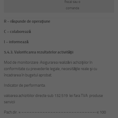
fiscal sau o
comanda
R – răspunde de operaţiune
C – colaborează
I – informează
5.4.3. Valorificarea rezultatelor activităţii
Mod de monitorizare :Asigurarea realizării achiziţiilor în
conformitate cu prevederile legale, necesităţile reale şi cu
încadrarea în bugetul aprobat.
Indicator de performanta:
valoarea achizitiilor directe sub 132.519 lei fara TVA produse
servicii
Pach.dir. = ––––––––––––––––––––––––––––-x 100