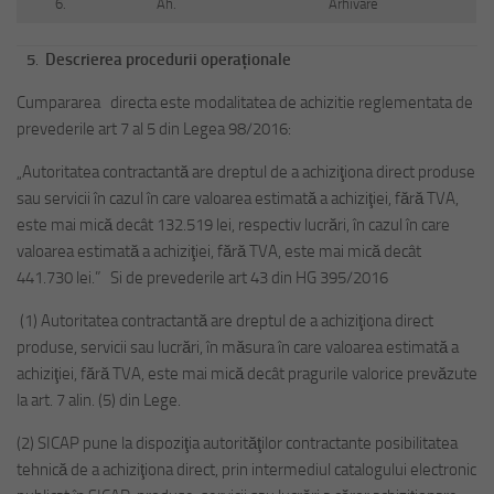
6.
Ah.
Arhivare
5
.
Descrierea procedurii operaționale
Cumpararea directa este modalitatea de achizitie reglementata de
prevederile art 7 al 5 din Legea 98/2016:
„Autoritatea contractantă are dreptul de a achiziţiona direct produse
sau servicii în cazul în care valoarea estimată a achiziţiei, fără TVA,
este mai mică decât 132.519 lei, respectiv lucrări, în cazul în care
valoarea estimată a achiziţiei, fără TVA, este mai mică decât
441.730 lei.” Si de prevederile art 43 din HG 395/2016
(1) Autoritatea contractantă are dreptul de a achiziţiona direct
produse, servicii sau lucrări, în măsura în care valoarea estimată a
achiziţiei, fără TVA, este mai mică decât pragurile valorice prevăzute
la art. 7 alin. (5) din Lege.
(2) SICAP pune la dispoziţia autorităţilor contractante posibilitatea
tehnică de a achiziţiona direct, prin intermediul catalogului electronic