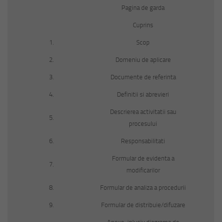
Pagina de garda
Cuprins
1.
Scop
2.
Domeniu de aplicare
3.
Documente de referinta
4.
Definitii si abrevieri
Descrierea activitatii sau
5.
procesului
6.
Responsabilitati
Formular de evidenta a
7.
modificarilor
8.
Formular de analiza a procedurii
9.
Formular de distribuie/difuzare