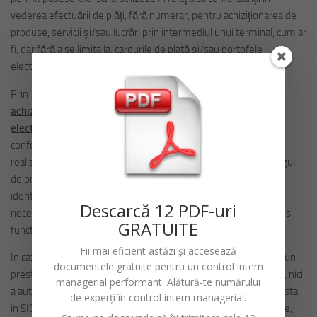
vederea efectuării de plăţi, fără numerar, pentru achiziţionarea de
produse, servicii şi/sau lucrări prin intermediul unui terminal, cum ar
fi, dar fără a se limita la, cardurile de plată şi/sau portofele
electronice
Prin urmare autoritatea contractantă
are obligaţia de a
achiziţiona servicii/bunuri/lucrări EXCLUSIV din catalogul
electronic disponibil pe SICAP
Ca modalitate de desfasurare,
conform prevederilor legale mai sus mentionate, regula este
realizare achizitiei directe on line uzand in acest sens de Catalogul
de produse, lucrari sau servicii disponibile in SICAP unde se
identifica produsul, serviciul sau lucrarea care corespunde
Descarc
ă
12 PDF-uri
necesitatilor autoritatii contractante din punct de vedere tehnic si
GRATUITE
functional si se incadreaza si in alocarea bugetara aferenta.
Fii mai eficient astăzi și accesează
In cazul achizitiei de produse lucrari sau de servicii care presupun
documentele gratuite pentru un
control intern
prestatii mai ample sau mai complexe, neexistand posibilitatea, nici
managerial performant
. Alătură-te numărului
a autoritatii contractante si nici a operatorului economic de o posta
de experți în control intern managerial.
in SICAP liste de cantitati, devize de lucrari, documentatii tehnice,