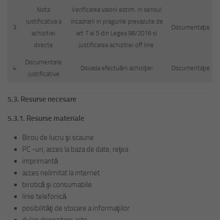
Nota
Verificarea valorii estim. in sensul
justificativa a
incadrarii in pragurile prevazute de
3.
Documentaţie
achizitiei
art 7 al 5 din Legea 98/2016 si
directe
justificarea achizitiei off line
Documentele
4.
Dovada efectuării achiziţiei
Documentaţie
justificative
5.3. Resurse necesare
5.3.1. Resurse materiale
Birou de lucru şi scaune
PC -uri, acces la baza de date, reţea
imprimantă
acces nelimitat la internet
birotică şi consumabile
linie telefonică
posibilităţi de stocare a informaţiilor
dulap depozitare acte