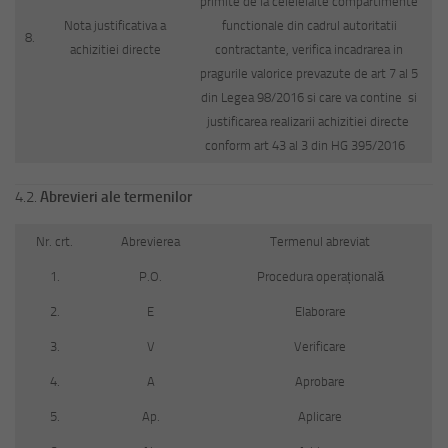
primite de la celelelalte compartimente
Nota justificativa a
functionale din cadrul autoritatii
8.
achizitiei directe
contractante, verifica incadrarea in
pragurile valorice prevazute de art 7 al 5
din Legea 98/2016 si care va contine si
justificarea realizarii achizitiei directe
conform art 43 al 3 din HG 395/2016
4.2.
Abrevieri ale termenilor
Nr. crt.
Abrevierea
Termenul abreviat
1.
P.O.
Procedura operațională
2.
E
Elaborare
3.
V
Verificare
4.
A
Aprobare
5.
Ap.
Aplicare