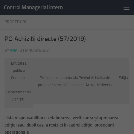
Control Managerial Intern
Skip to content
PROCEDURI
PO Achiziții directe (57/2019)
BY
ANA
·
21 IANUARIE 2021
Entitatea
publica
Comuna
Procedura operationala Privind Achizitia de
Ediția
produse/ servicii/ lucrari prin Achizitie directa
1
Departamentul
Achizitii
Lista responsabililor cu elaborarea, verificarea și aprobarea
ediției sau, după caz, a reviziei în cadrul ediției procedurii
operaționale