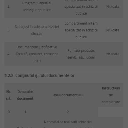
Programul anual al
2.
specializat in achizitii
Nr./data
achiziţiilor publice
publice
Compartiment intern
Nota justificativa a achizitiei
3.
specializat in achizitii
Nr./data
directe
publice
Documentele justificative
Furnizor produse,
4.
(factură, contract, comanda
Nr./data
servicii sau lucrări
,etc )
5.2.2.
Conţinutul şi rolul documentelor
Instrucţiuni
Nr.
Denumire
Rolul documentului
de
crt.
document
completare
0
1
2
Necesitatea realizarii achizitiei