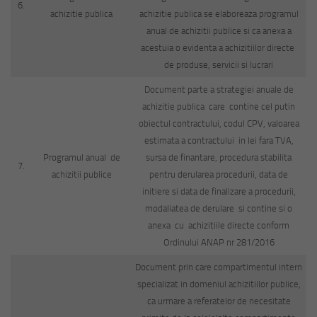
6.
achizitie publica
achizitie publica se elaboreaza programul
anual de achizitii publice si ca anexa a
acestuia o evidenta a achizitiilor directe
de produse, servicii si lucrari
Document parte a strategiei anuale de
achizitie publica care contine cel putin
obiectul contractului, codul CPV, valoarea
estimata a contractului in lei fara TVA,
Programul anual de
sursa de finantare, procedura stabilita
7.
achizitii publice
pentru derularea procedurii, data de
initiere si data de finalizare a procedurii,
modaliatea de derulare si contine si o
anexa cu achizitiile directe conform
Ordinului ANAP nr 281/2016
Document prin care compartimentul intern
specializat in domeniul achizitiilor publice,
ca urmare a referatelor de necesitate