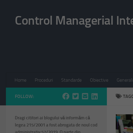
Skip to content
Control Managerial Int
Home
Proceduri
Standarde
Obiective
Generali
FOLLOW:
TAG
Dragi cititori ai blogului vă informăm că
legea 215/2001 a fost abrogata de noul cod
administrativ 57/2019. O parte din