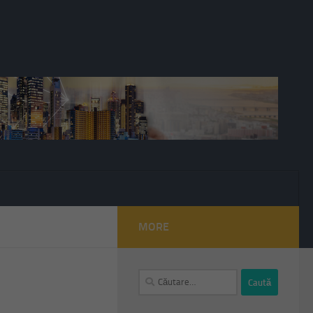
MORE
Caută
după: