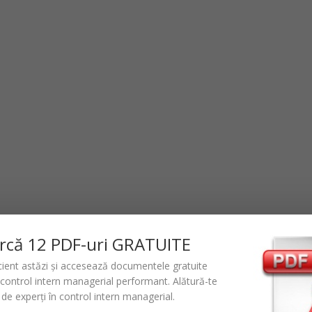
rc
ă
12 PDF-uri GRATUITE
icient astăzi și accesează documentele gratuite
control intern managerial performant
. Alătură-te
de experți în control intern managerial.