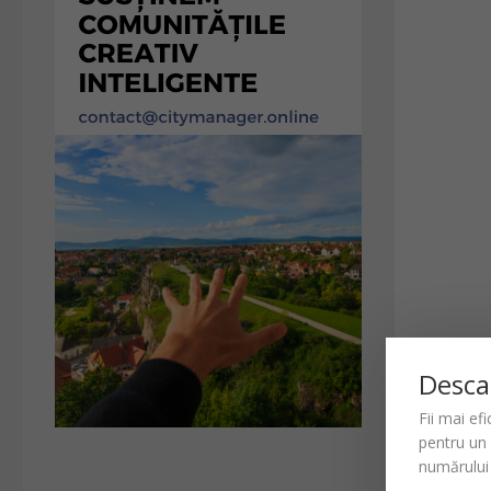
Desca
Fii mai ef
pentru un
numărului 