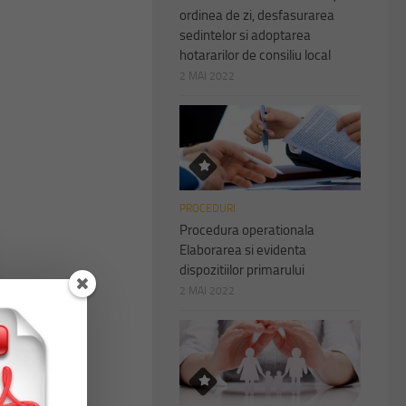
ordinea de zi, desfasurarea
sedintelor si adoptarea
hotararilor de consiliu local
2 MAI 2022
PROCEDURI
Procedura operationala
Elaborarea si evidenta
dispozitiilor primarului
2 MAI 2022