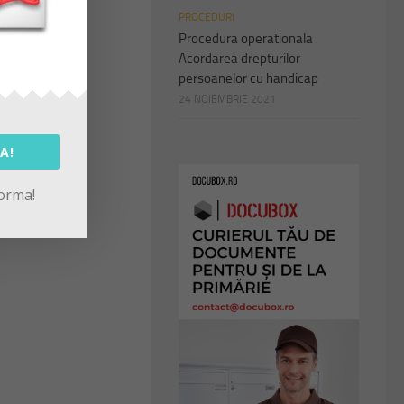
PROCEDURI
Procedura operationala
Acordarea drepturilor
persoanelor cu handicap
24 NOIEMBRIE 2021
A!
forma!