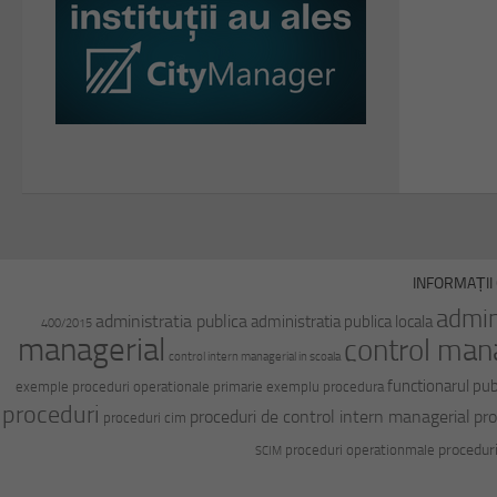
INFORMAȚII 
admin
administratia publica
administratia publica locala
400/2015
managerial
control man
control intern managerial in scoala
functionarul pub
exemple proceduri operationale primarie
exemplu procedura
proceduri
proceduri de control intern managerial
pro
proceduri cim
procedur
proceduri operationmale
SCIM