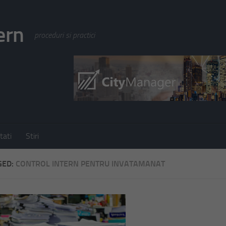
ern
proceduri si practici
tati
Stiri
GED:
CONTROL INTERN PENTRU INVATAMANAT