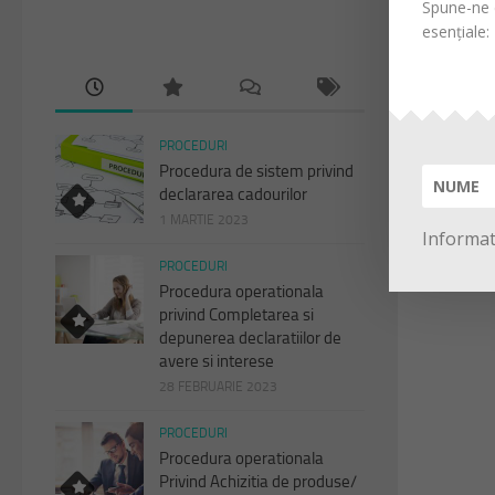
Spune-ne d
esențiale:
PROCEDURI
Procedura de sistem privind
declararea cadourilor
1 MARTIE 2023
Informati
PROCEDURI
Procedura operationala
privind Completarea si
depunerea declaratiilor de
avere si interese
28 FEBRUARIE 2023
PROCEDURI
Procedura operationala
Privind Achizitia de produse/