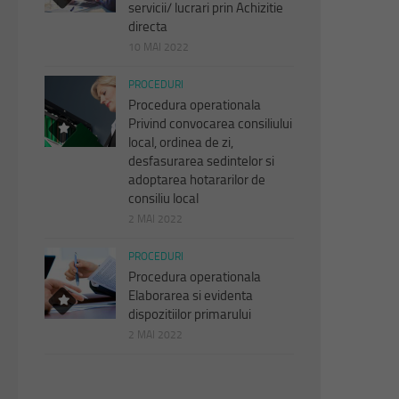
servicii/ lucrari prin Achizitie
directa
10 MAI 2022
PROCEDURI
Procedura operationala
Privind convocarea consiliului
local, ordinea de zi,
desfasurarea sedintelor si
adoptarea hotararilor de
consiliu local
2 MAI 2022
PROCEDURI
Procedura operationala
Elaborarea si evidenta
dispozitiilor primarului
2 MAI 2022