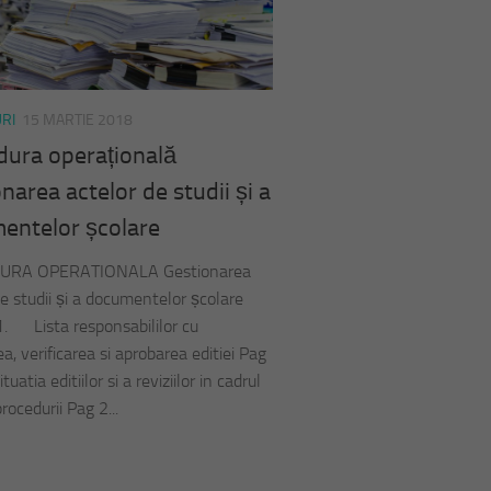
RI
15 MARTIE 2018
dura operațională
narea actelor de studii și a
entelor școlare
URA OPERATIONALA Gestionarea
de studii și a documentelor școlare
1. Lista responsabililor cu
a, verificarea si aprobarea editiei Pag
atia editiilor si a reviziilor in cadrul
procedurii Pag 2...