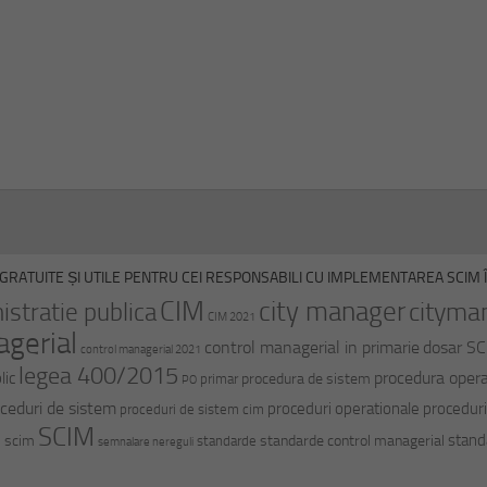
GRATUITE ȘI UTILE PENTRU CEI RESPONSABILI CU IMPLEMENTAREA SCIM ÎN
CIM
city manager
cityma
istratie publica
CIM 2021
agerial
control managerial in primarie
dosar S
control managerial 2021
legea 400/2015
procedura opera
lic
procedura de sistem
primar
PO
ceduri de sistem
proceduri operationale
proceduri
proceduri de sistem cim
SCIM
stand
i scim
standarde control managerial
standarde
semnalare nereguli