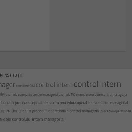
 INSTITUȚII.
control intern
nager
control intern
consiliere CIM
CIM
exemple ocumente control managerial
exemple PO
exemple proceduri control managerial
tionala
procedura operationala cim
procedura operationala control managerial
 operationale cim
proceduri operationale control managerial
proceduri operationale
ardele controlului intern managerial