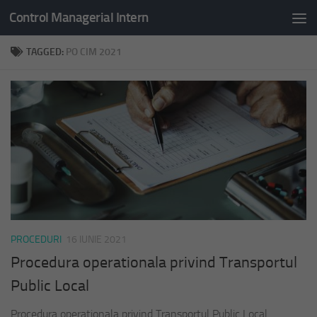
Control Managerial Intern
Skip to content
TAGGED:
PO CIM 2021
PROCEDURI
16 IUNIE 2021
Procedura operationala privind Transportul
Public Local
Procedura operationala privind Transportul Public Local