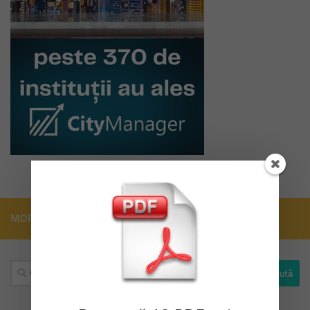
MORE
Caută
după: