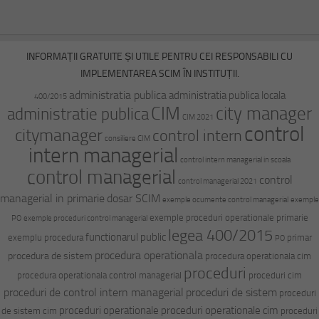
INFORMAȚII GRATUITE ȘI UTILE PENTRU CEI RESPONSABILI CU
IMPLEMENTAREA SCIM ÎN INSTITUȚII.
administratia publica
administratia publica locala
400/2015
CIM
city manager
administratie publica
CIM 2021
control
citymanager
control intern
consiliere CIM
intern managerial
control intern managerial in scoala
control managerial
control
control managerial 2021
managerial in primarie
dosar SCIM
exemple ocumente control managerial
exemple
exemple proceduri operationale primarie
PO
exemple proceduri control managerial
legea 400/2015
functionarul public
exemplu procedura
primar
PO
procedura operationala
procedura de sistem
procedura operationala cim
proceduri
procedura operationala control managerial
proceduri cim
proceduri de control intern managerial
proceduri de sistem
proceduri
proceduri operationale
proceduri operationale cim
de sistem cim
proceduri