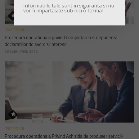
Informatiile tale sunt in siguranta si nu
vor fi impartasite sub nici o forma!
PROCEDURI
Procedura operationala privind Completarea si depunerea
declaratiilor de avere si interese
28 FEBRUARIE 2023
PROCEDURI
Procedura operationala Privind Achizitia de produse/ servicii/