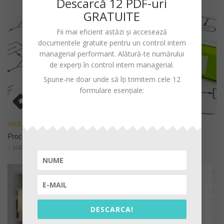
Descarc
ă
12 PDF-uri
GRATUITE
Fii mai eficient astăzi și accesează
documentele gratuite pentru un
control intern
managerial performant
. Alătură-te numărului
de experți în control intern managerial.
Spune-ne doar unde să îți trimitem cele 12
formulare esențiale:
PROCEDURI
Procedura de sistem privind declararea cadourilor
1 MARTIE 2023
DESCARCA!