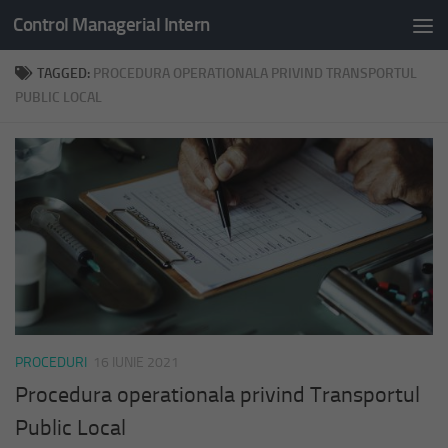
Control Managerial Intern
Skip to content
TAGGED:
PROCEDURA OPERATIONALA PRIVIND TRANSPORTUL
PUBLIC LOCAL
PROCEDURI
16 IUNIE 2021
Procedura operationala privind Transportul
Public Local