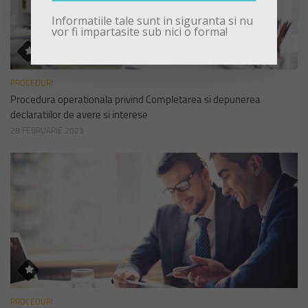
Informatiile tale sunt in siguranta si nu
vor fi impartasite sub nici o forma!
PROCEDURI
Procedura operationala privind Completarea si depunerea
declaratiilor de avere si interese
28 FEBRUARIE 2023
PROCEDURI