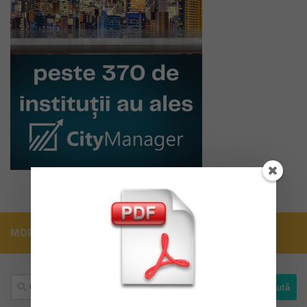
MORE
Caută
după: