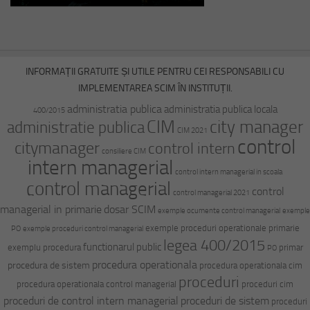
INFORMAȚII GRATUITE ȘI UTILE PENTRU CEI RESPONSABILI CU
IMPLEMENTAREA SCIM ÎN INSTITUȚII.
administratia publica
administratia publica locala
400/2015
CIM
city manager
administratie publica
CIM 2021
control
citymanager
control intern
consiliere CIM
intern managerial
control intern managerial in scoala
control managerial
control
control managerial 2021
managerial in primarie
dosar SCIM
exemple ocumente control managerial
exemple
exemple proceduri operationale primarie
PO
exemple proceduri control managerial
legea 400/2015
functionarul public
exemplu procedura
primar
PO
procedura operationala
procedura de sistem
procedura operationala cim
proceduri
procedura operationala control managerial
proceduri cim
proceduri de control intern managerial
proceduri de sistem
proceduri