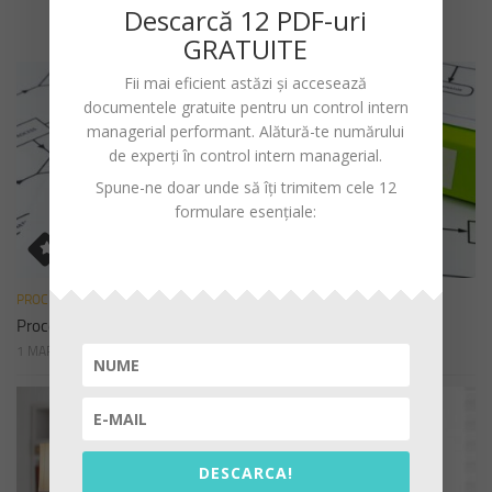
Descarc
ă
12 PDF-uri
GRATUITE
Fii mai eficient astăzi și accesează
documentele gratuite pentru un
control intern
managerial performant
. Alătură-te numărului
de experți în control intern managerial.
Spune-ne doar unde să îți trimitem cele 12
formulare esențiale:
PROCEDURI
Procedura de sistem privind declararea cadourilor
1 MARTIE 2023
DESCARCA!