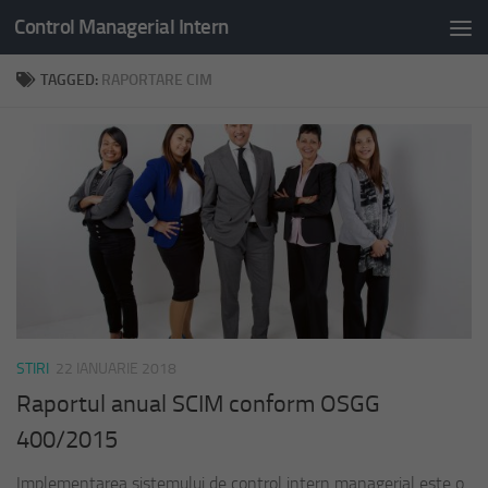
Control Managerial Intern
Skip to content
TAGGED:
RAPORTARE CIM
STIRI
22 IANUARIE 2018
Raportul anual SCIM conform OSGG
400/2015
Implementarea sistemului de control intern managerial este o