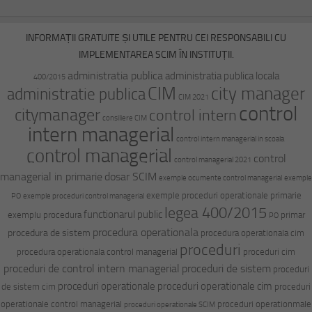
INFORMAȚII GRATUITE ȘI UTILE PENTRU CEI RESPONSABILI CU
IMPLEMENTAREA SCIM ÎN INSTITUȚII.
administratia publica
administratia publica locala
400/2015
CIM
city manager
administratie publica
CIM 2021
control
citymanager
control intern
consiliere CIM
intern managerial
control intern managerial in scoala
control managerial
control
control managerial 2021
managerial in primarie
dosar SCIM
exemple ocumente control managerial
exemple
exemple proceduri operationale primarie
PO
exemple proceduri control managerial
legea 400/2015
functionarul public
exemplu procedura
primar
PO
procedura operationala
procedura de sistem
procedura operationala cim
proceduri
procedura operationala control managerial
proceduri cim
proceduri de control intern managerial
proceduri de sistem
proceduri
proceduri operationale
proceduri operationale cim
de sistem cim
proceduri
operationale control managerial
proceduri operationmale
proceduri operationale SCIM