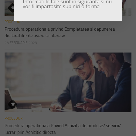
Informatiile tale sunt in siguranta si nu
vor fi impartasite sub nici o forma!
PROCEDURI
Procedura operationala privind Completarea si depunerea
declaratiilor de avere si interese
28 FEBRUARIE 2023
PROCEDURI
Procedura operationala Privind Achizitia de produse/ servicii/
lucrari prin Achizitie directa