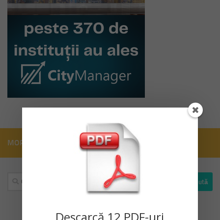
MORE
Caută
după:
Descarc
ă
12 PDF-uri