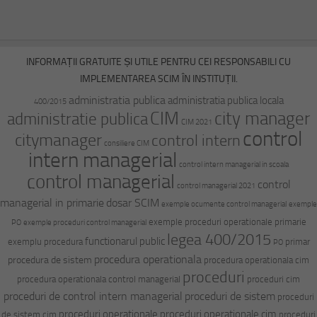
INFORMAȚII GRATUITE ȘI UTILE PENTRU CEI RESPONSABILI CU
IMPLEMENTAREA SCIM ÎN INSTITUȚII.
administratia publica
administratia publica locala
400/2015
CIM
city manager
administratie publica
CIM 2021
control
citymanager
control intern
consiliere CIM
intern managerial
control intern managerial in scoala
control managerial
control
control managerial 2021
managerial in primarie
dosar SCIM
exemple ocumente control managerial
exemple
exemple proceduri operationale primarie
PO
exemple proceduri control managerial
legea 400/2015
functionarul public
exemplu procedura
primar
PO
procedura operationala
procedura de sistem
procedura operationala cim
proceduri
procedura operationala control managerial
proceduri cim
proceduri de control intern managerial
proceduri de sistem
proceduri
proceduri operationale
proceduri operationale cim
de sistem cim
proceduri