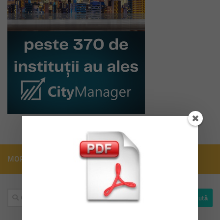
MORE
Caută
după: