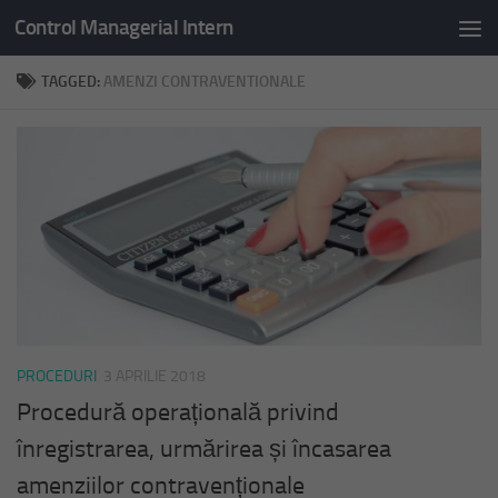
Control Managerial Intern
Skip to content
TAGGED:
AMENZI CONTRAVENTIONALE
PROCEDURI
3 APRILIE 2018
Procedură operațională privind
înregistrarea, urmărirea și încasarea
amenziilor contravenționale