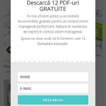
Descarc
ă
12 PDF-uri
GRATUITE
Fii mai eficient astăzi și accesează
documentele gratuite pentru un
control intern
managerial performant
. Alătură-te numărului
de experți în control intern managerial.
Spune-ne doar unde să îți trimitem cele 12
formulare esențiale:
PROCEDURI
Procedura de sistem privind declararea cadourilor
1 MARTIE 2023
DESCARCA!