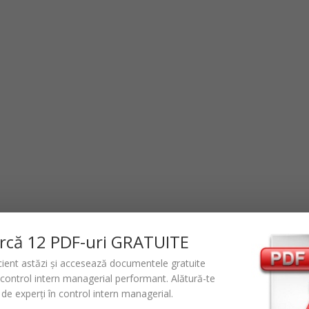
rc
ă
12 PDF-uri GRATUITE
icient astăzi și accesează documentele gratuite
control intern managerial performant
. Alătură-te
de experți în control intern managerial.