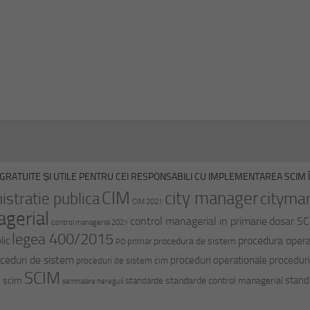
GRATUITE ȘI UTILE PENTRU CEI RESPONSABILI CU IMPLEMENTAREA SCIM ÎN
CIM
city manager
cityma
istratie publica
CIM 2021
agerial
control managerial in primarie
dosar S
control managerial 2021
legea 400/2015
procedura opera
lic
procedura de sistem
primar
PO
ceduri de sistem
proceduri operationale
proceduri
proceduri de sistem cim
SCIM
stand
i scim
standarde control managerial
standarde
semnalare nereguli