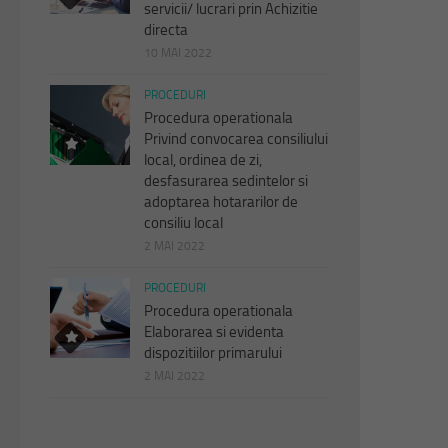
servicii/ lucrari prin Achizitie
directa
10 MAI 2022
PROCEDURI
Procedura operationala
Privind convocarea consiliului
local, ordinea de zi,
desfasurarea sedintelor si
adoptarea hotararilor de
consiliu local
2 MAI 2022
PROCEDURI
Procedura operationala
Elaborarea si evidenta
dispozitiilor primarului
2 MAI 2022