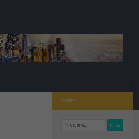
MORE
Caută
după: