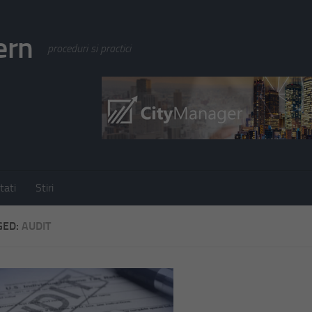
ern
proceduri si practici
tati
Stiri
GED:
AUDIT