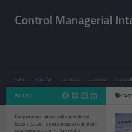
Skip to content
Control Managerial Int
Home
Proceduri
Standarde
Obiective
Generali
FOLLOW:
TAG
Dragi cititori ai blogului vă informăm că
legea 215/2001 a fost abrogata de noul cod
administrativ 57/2019. O parte din