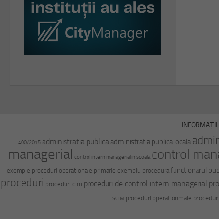
INFORMAȚII 
admin
administratia publica
administratia publica locala
400/2015
managerial
control man
control intern managerial in scoala
functionarul pub
exemple proceduri operationale primarie
exemplu procedura
proceduri
proceduri de control intern managerial
pro
proceduri cim
procedur
proceduri operationmale
SCIM