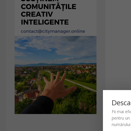
Desca
Fii mai ef
pentru un
numărului 