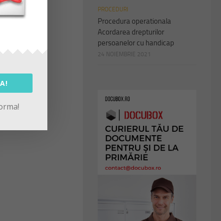
PROCEDURI
Procedura operationala
Acordarea drepturilor
persoanelor cu handicap
24 NOIEMBRIE 2021
A!
forma!