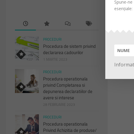
Spune-ne d
esențiale:
PROCEDURI
Procedura de sistem privind
declararea cadourilor
1 MARTIE 2023
Informati
PROCEDURI
Procedura operationala
privind Completarea si
depunerea declaratiilor de
avere si interese
28 FEBRUARIE 2023
PROCEDURI
Procedura operationala
Privind Achizitia de produse/