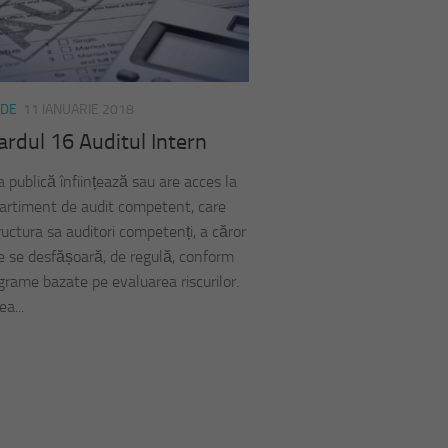
RDE
11 IANUARIE 2018
rdul 16 Auditul Intern
 publică înființează sau are acces la
rtiment de audit competent, care
ructura sa auditori competenți, a căror
te se desfășoară, de regulă, conform
grame bazate pe evaluarea riscurilor.
ea...