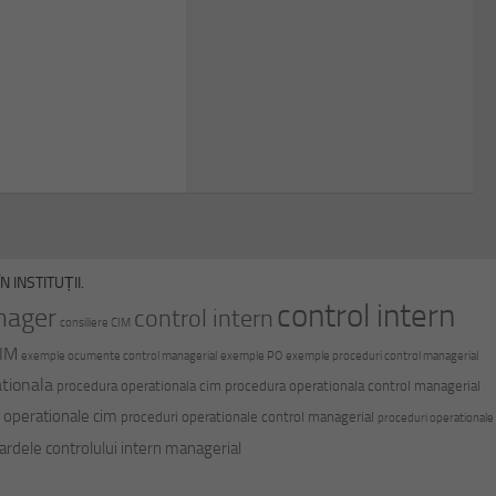
 INSTITUȚII.
control intern
nager
control intern
consiliere CIM
CIM
exemple ocumente control managerial
exemple PO
exemple proceduri control managerial
tionala
procedura operationala cim
procedura operationala control managerial
 operationale cim
proceduri operationale control managerial
proceduri operationale
ardele controlului intern managerial