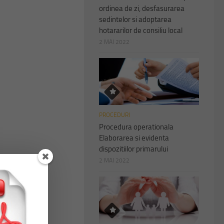
ordinea de zi, desfasurarea
sedintelor si adoptarea
hotararilor de consiliu local
2 MAI 2022
PROCEDURI
Procedura operationala
Elaborarea si evidenta
dispozitiilor primarului
2 MAI 2022