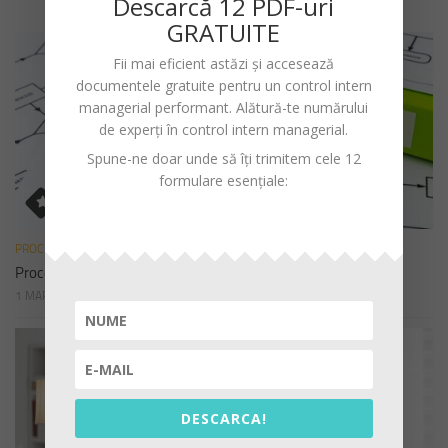
Descarc
ă
12 PDF-uri
GRATUITE
Fii mai eficient astăzi și accesează
documentele gratuite pentru un
control intern
managerial performant
. Alătură-te numărului
de experți în control intern managerial.
Spune-ne doar unde să îți trimitem cele 12
formulare esențiale:
PROCEDURI
Procedura de sistem privind declararea cadourilor
1 MARTIE 2023
DESCARCA!