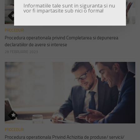
Informatiile tale sunt in siguranta si nu
vor fi impartasite sub nici o forma!
PROCEDURI
Procedura operationala privind Completarea si depunerea
declaratiilor de avere si interese
28 FEBRUARIE 2023
PROCEDURI
Procedura operationala Privind Achizitia de produse/ servicii/