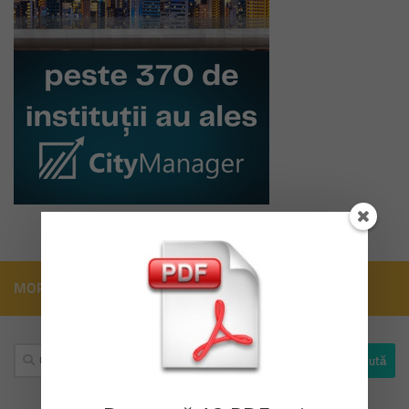
MORE
Caută
după: