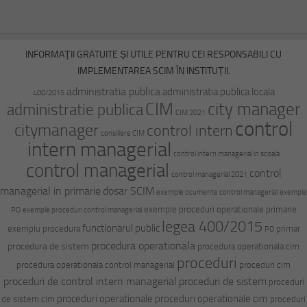
INFORMAȚII GRATUITE ȘI UTILE PENTRU CEI RESPONSABILI CU
IMPLEMENTAREA SCIM ÎN INSTITUȚII.
administratia publica
administratia publica locala
400/2015
CIM
city manager
administratie publica
CIM 2021
control
citymanager
control intern
consiliere CIM
intern managerial
control intern managerial in scoala
control managerial
control
control managerial 2021
managerial in primarie
dosar SCIM
exemple ocumente control managerial
exemple
exemple proceduri operationale primarie
PO
exemple proceduri control managerial
legea 400/2015
functionarul public
exemplu procedura
primar
PO
procedura operationala
procedura de sistem
procedura operationala cim
proceduri
procedura operationala control managerial
proceduri cim
proceduri de control intern managerial
proceduri de sistem
proceduri
proceduri operationale
proceduri operationale cim
de sistem cim
proceduri