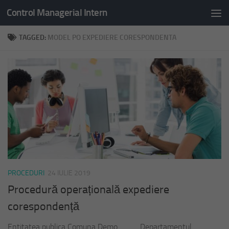
Control Managerial Intern
Skip to content
TAGGED:
MODEL PO EXPEDIERE CORESPONDENTA
PROCEDURI
24 IULIE 2019
Procedură operațională expediere
corespondență
Entitatea publica Comuna Demo Departamentul