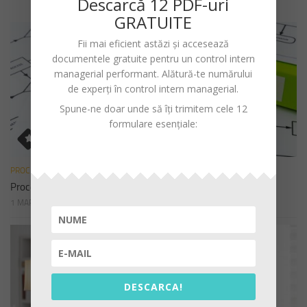
Descarc
ă
12 PDF-uri
GRATUITE
Fii mai eficient astăzi și accesează
documentele gratuite pentru un
control intern
managerial performant
. Alătură-te numărului
de experți în control intern managerial.
Spune-ne doar unde să îți trimitem cele 12
formulare esențiale:
PROCEDURI
Procedura de sistem privind declararea cadourilor
1 MARTIE 2023
DESCARCA!