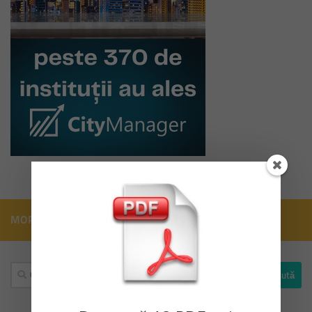
MORE
Caută
după: