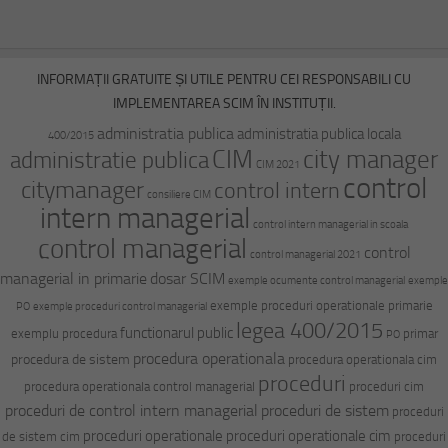
INFORMAȚII GRATUITE ȘI UTILE PENTRU CEI RESPONSABILI CU
IMPLEMENTAREA SCIM ÎN INSTITUȚII.
administratia publica
administratia publica locala
400/2015
CIM
city manager
administratie publica
CIM 2021
control
citymanager
control intern
consiliere CIM
intern managerial
control intern managerial in scoala
control managerial
control
control managerial 2021
managerial in primarie
dosar SCIM
exemple ocumente control managerial
exemple
exemple proceduri operationale primarie
PO
exemple proceduri control managerial
legea 400/2015
functionarul public
exemplu procedura
primar
PO
procedura operationala
procedura de sistem
procedura operationala cim
proceduri
procedura operationala control managerial
proceduri cim
proceduri de control intern managerial
proceduri de sistem
proceduri
proceduri operationale
proceduri operationale cim
de sistem cim
proceduri