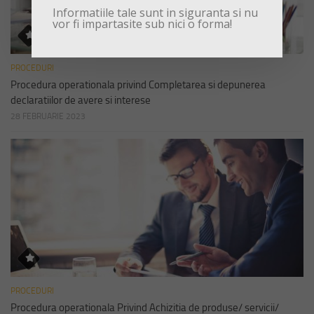
Informatiile tale sunt in siguranta si nu
vor fi impartasite sub nici o forma!
PROCEDURI
Procedura operationala privind Completarea si depunerea
declaratiilor de avere si interese
28 FEBRUARIE 2023
PROCEDURI
Procedura operationala Privind Achizitia de produse/ servicii/