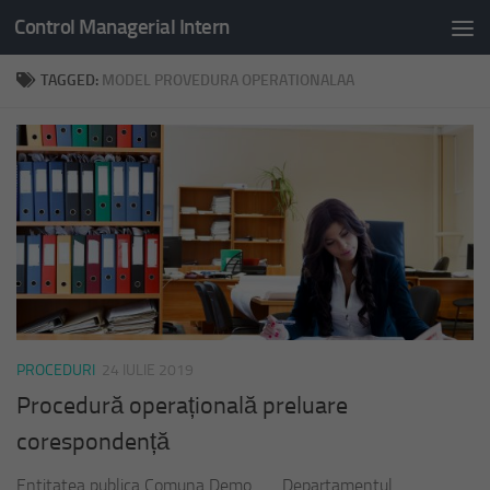
Control Managerial Intern
Skip to content
TAGGED:
MODEL PROVEDURA OPERATIONALAA
PROCEDURI
24 IULIE 2019
Procedură operațională preluare
corespondență
Entitatea publica Comuna Demo Departamentul