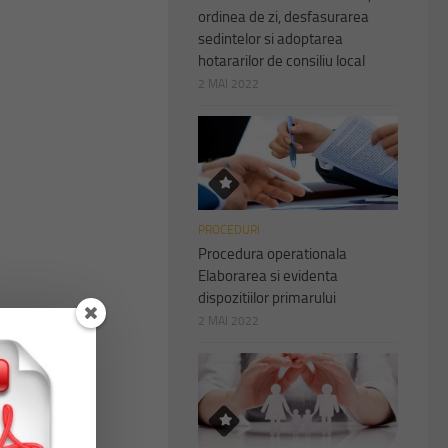
ordinea de zi, desfasurarea
sedintelor si adoptarea
hotararilor de consiliu local
2 MAI 2022
PROCEDURI
Procedura operationala
Elaborarea si evidenta
dispozitiilor primarului
2 MAI 2022