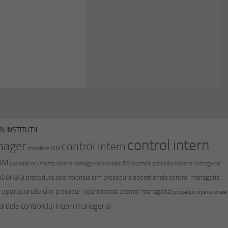
 INSTITUȚII.
control intern
nager
control intern
consiliere CIM
CIM
exemple ocumente control managerial
exemple PO
exemple proceduri control managerial
tionala
procedura operationala cim
procedura operationala control managerial
 operationale cim
proceduri operationale control managerial
proceduri operationale
ardele controlului intern managerial