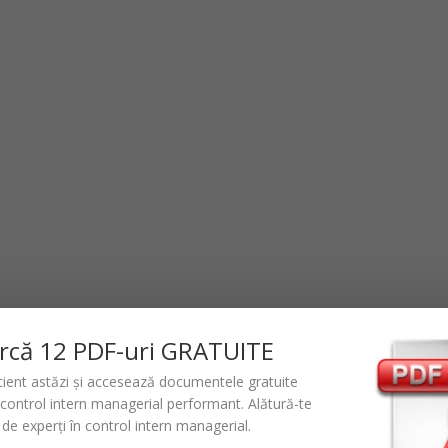
rc
ă
12 PDF-uri GRATUITE
icient astăzi și accesează documentele gratuite
control intern managerial performant
. Alătură-te
de experți în control intern managerial.