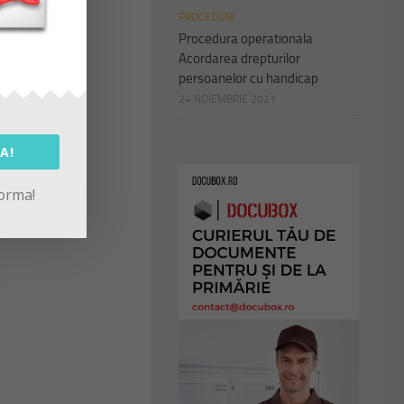
PROCEDURI
Procedura operationala
Acordarea drepturilor
persoanelor cu handicap
24 NOIEMBRIE 2021
A!
forma!