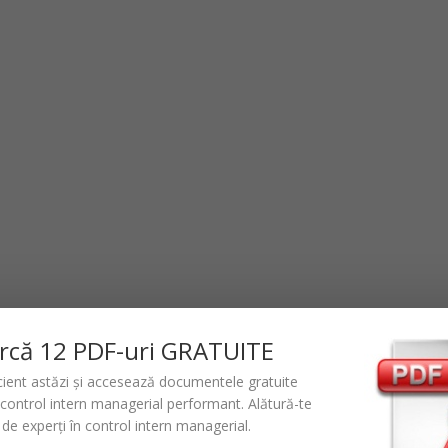
rc
ă
12 PDF-uri GRATUITE
icient astăzi și accesează documentele gratuite
control intern managerial performant
. Alătură-te
de experți în control intern managerial.