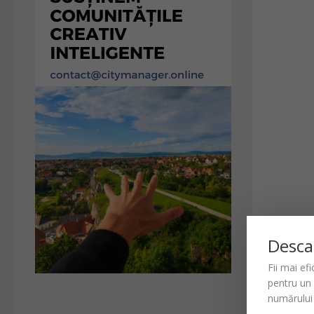
Desca
Fii mai ef
pentru un
numărului 