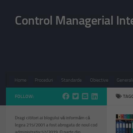
Skip to content
Control Managerial Int
Home
Proceduri
Standarde
Obiective
Generali
FOLLOW:
TAG
Dragi cititori ai blogului vă informăm că
legea 215/2001 a fost abrogata de noul cod
administrativ 57/2019. O parte din