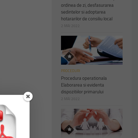
ordinea de zi, desfasurarea
sedintelor si adoptarea
hotararilor de consiliu local
2 MAI 2022
PROCEDURI
Procedura operationala
Elaborarea si evidenta
dispozitiilor primarului
2 MAI 2022