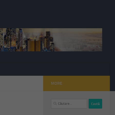
MORE
Caută
după: