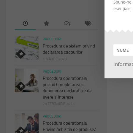
Spune-ne d
esențiale:
PROCEDURI
Procedura de sistem privind
declararea cadourilor
1 MARTIE 2023
Informati
PROCEDURI
Procedura operationala
privind Completarea si
depunerea declaratiilor de
avere si interese
28 FEBRUARIE 2023
PROCEDURI
Procedura operationala
Privind Achizitia de produse/