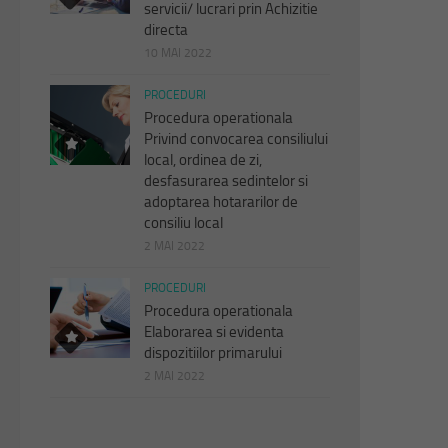
servicii/ lucrari prin Achizitie
directa
10 MAI 2022
PROCEDURI
Procedura operationala
Privind convocarea consiliului
local, ordinea de zi,
desfasurarea sedintelor si
adoptarea hotararilor de
consiliu local
2 MAI 2022
PROCEDURI
Procedura operationala
Elaborarea si evidenta
dispozitiilor primarului
2 MAI 2022