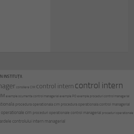
 INSTITUȚII.
control intern
nager
control intern
consiliere CIM
CIM
exemple ocumente control managerial
exemple PO
exemple proceduri control managerial
tionala
procedura operationala cim
procedura operationala control managerial
 operationale cim
proceduri operationale control managerial
proceduri operationale
ardele controlului intern managerial