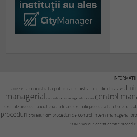
INFORMAȚII 
admin
administratia publica
administratia publica locala
400/2015
managerial
control man
control intern managerial in scoala
functionarul pub
exemple proceduri operationale primarie
exemplu procedura
proceduri
proceduri de control intern managerial
pro
proceduri cim
procedur
proceduri operationmale
SCIM