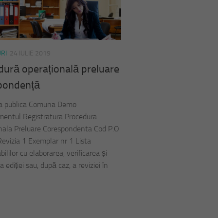
RI
24 IULIE 2019
dură operațională preluare
pondență
ea publica Comuna Demo
entul Registratura Procedura
nala Preluare Corespondenta Cod P.O
 Revizia 1 Exemplar nr 1 Lista
ililor cu elaborarea, verificarea și
 ediției sau, după caz, a reviziei în