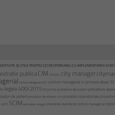
GRATUITE ȘI UTILE PENTRU CEI RESPONSABILI CU IMPLEMENTAREA SCIM ÎN
CIM
city manager
cityma
istratie publica
CIM 2021
agerial
control managerial in primarie
dosar S
control managerial 2021
legea 400/2015
procedura opera
lic
procedura de sistem
primar
PO
ceduri de sistem
proceduri operationale
proceduri
proceduri de sistem cim
SCIM
stand
i scim
standarde control managerial
standarde
semnalare nereguli