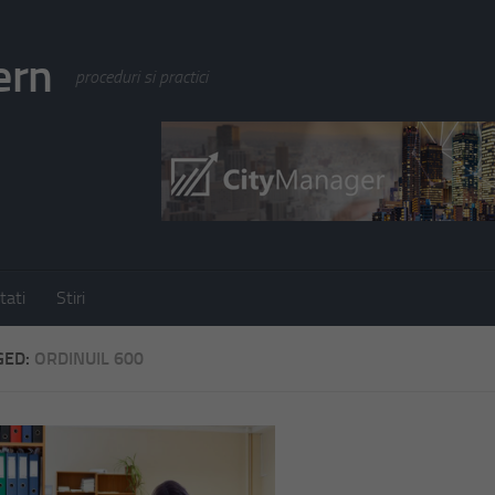
ern
proceduri si practici
tati
Stiri
GED:
ORDINUIL 600