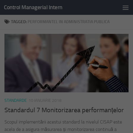
Control Managerial Intern
Skip to content
TAGGED:
PERFORMANTEL IN ADMINISTRATIA PUBLICA
STANDARDE
10 IANUARIE 2018
Standardul 7 Monitorizarea performanțelor
Scopul implementării acestui standard la nivelul CISAP este
acela de a asigura măsurarea și monitorizarea continuă a