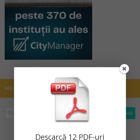
MORE
Caută
după:
Descarc
ă
12 PDF-uri