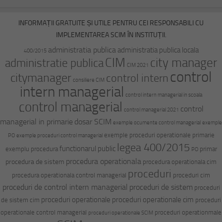
INFORMAȚII GRATUITE ȘI UTILE PENTRU CEI RESPONSABILI CU
IMPLEMENTAREA SCIM ÎN INSTITUȚII.
administratia publica
administratia publica locala
400/2015
CIM
city manager
administratie publica
CIM 2021
control
citymanager
control intern
consiliere CIM
intern managerial
control intern managerial in scoala
control managerial
control
control managerial 2021
managerial in primarie
dosar SCIM
exemple ocumente control managerial
exemple
exemple proceduri operationale primarie
PO
exemple proceduri control managerial
legea 400/2015
functionarul public
exemplu procedura
primar
PO
procedura operationala
procedura de sistem
procedura operationala cim
proceduri
procedura operationala control managerial
proceduri cim
proceduri de control intern managerial
proceduri de sistem
proceduri
proceduri operationale
proceduri operationale cim
de sistem cim
proceduri
operationale control managerial
proceduri operationmale
proceduri operationale SCIM