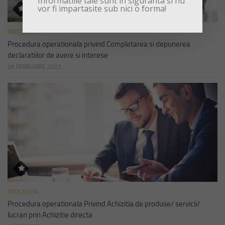
Informatiile tale sunt in siguranta si nu
vor fi impartasite sub nici o forma!
PROCEDURI
Procedura operationala privind Completarea si depunerea
declaratiilor de avere si interese
28 FEBRUARIE 2023
PROCEDURI
Procedura operationala Privind Achizitia de produse/ servicii/
lucrari prin Achizitie directa