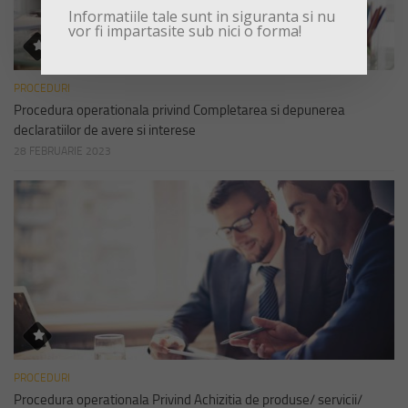
Informatiile tale sunt in siguranta si nu
vor fi impartasite sub nici o forma!
PROCEDURI
Procedura operationala privind Completarea si depunerea
declaratiilor de avere si interese
28 FEBRUARIE 2023
PROCEDURI
Procedura operationala Privind Achizitia de produse/ servicii/