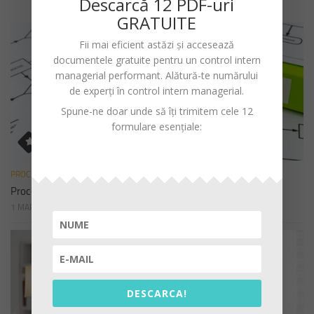
Descarc
ă
12 PDF-uri
GRATUITE
Fii mai eficient astăzi și accesează
documentele gratuite pentru un
control intern
managerial performant
. Alătură-te numărului
de experți în control intern managerial.
Spune-ne doar unde să îți trimitem cele 12
formulare esențiale:
PROCEDURI
Procedura de sistem privind declararea cadourilor
1 MARTIE 2023
DESCARCA!