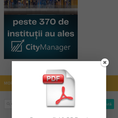
MORE
Caută
după: