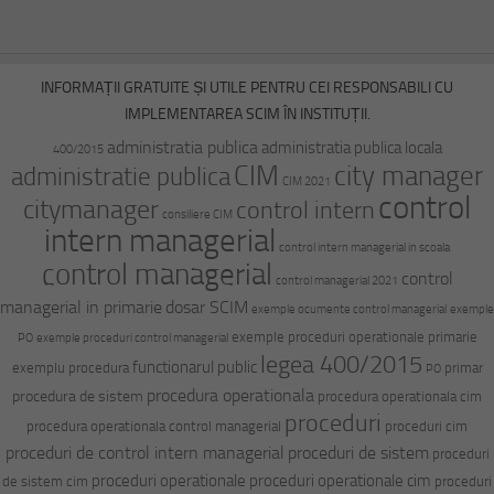
INFORMAȚII GRATUITE ȘI UTILE PENTRU CEI RESPONSABILI CU
IMPLEMENTAREA SCIM ÎN INSTITUȚII.
administratia publica
administratia publica locala
400/2015
CIM
city manager
administratie publica
CIM 2021
control
citymanager
control intern
consiliere CIM
intern managerial
control intern managerial in scoala
control managerial
control
control managerial 2021
managerial in primarie
dosar SCIM
exemple ocumente control managerial
exemple
exemple proceduri operationale primarie
PO
exemple proceduri control managerial
legea 400/2015
functionarul public
exemplu procedura
primar
PO
procedura operationala
procedura de sistem
procedura operationala cim
proceduri
procedura operationala control managerial
proceduri cim
proceduri de control intern managerial
proceduri de sistem
proceduri
proceduri operationale
proceduri operationale cim
de sistem cim
proceduri