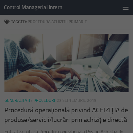
Control Managerial Intern
Skip to content
TAGGED:
PROCEDURA ACHIZITII PRIMARIE
GENERALITATI
/
PROCEDURI
23 SEPTEMBRIE 2019
Procedură operațională privind ACHIZIȚIA de
produse/servicii/lucrări prin achiziție directă
Entitatea publică Procedura operationala Privind Achizitia de