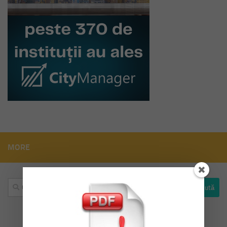
MORE
Caută
după: