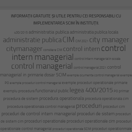
INFORMAȚII GRATUITE ȘI UTILE PENTRU CEI RESPONSABILI CU
IMPLEMENTAREA SCIM ÎN INSTITUȚII.
administratia publica
administratia publica locala
400/2015
CIM
city manager
administratie publica
CIM 2021
control
citymanager
control intern
consiliere CIM
intern managerial
control intern managerial in scoala
control managerial
control
control managerial 2021
managerial in primarie
dosar SCIM
exemple ocumente control managerial
exemple
exemple proceduri operationale primarie
PO
exemple proceduri control managerial
legea 400/2015
functionarul public
exemplu procedura
primar
PO
procedura operationala
procedura de sistem
procedura operationala cim
proceduri
procedura operationala control managerial
proceduri cim
proceduri de control intern managerial
proceduri de sistem
proceduri
proceduri operationale
proceduri operationale cim
de sistem cim
proceduri
operationale control managerial
proceduri operationmale
proceduri operationale SCIM