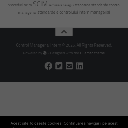
SCIM
proceduri scim
standarde control
standarde
semnalare nereguli
standardele controlului intern managerial
managerial
Control Managerial Intern © 2026. All Rights Reserved.
Powered by
- Designed with the
Hueman theme
Acest site foloseste cookies. Continuarea navigării pe acest