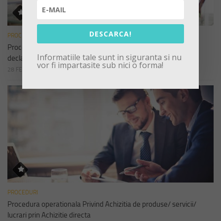
DESCARCA!
PROCEDURI
Procedura operationala privind Completarea si depunerea
Informatiile tale sunt in siguranta si nu
declaratiilor de avere si interese
vor fi impartasite sub nici o forma!
28 FEBRUARIE 2023
PROCEDURI
Procedura operationala Privind Achizitia de produse/ servicii/
lucrari prin Achizitie directa