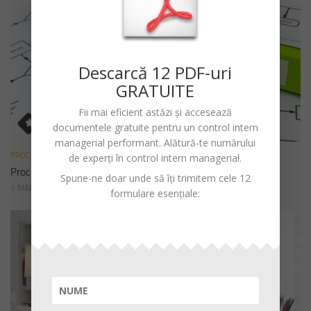
Descarc
ă
12 PDF-uri
GRATUITE
Fii mai eficient astăzi și accesează
documentele gratuite pentru un
control intern
managerial performant
. Alătură-te numărului
PROCEDURI
de experți în control intern managerial.
Procedura de sistem privind declararea cadourilor
Spune-ne doar unde să îți trimitem cele 12
1 MARTIE 2023
formulare esențiale: