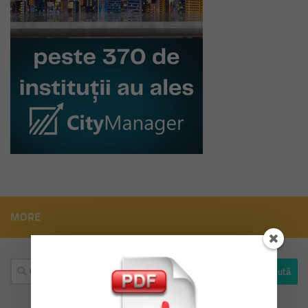
MORE
Caută
după: