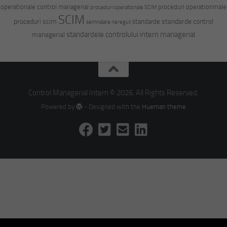
operationale control managerial
proceduri operationmale
proceduri operationale SCIM
SCIM
proceduri scim
standarde control
standarde
semnalare nereguli
standardele controlului intern managerial
managerial
Control Managerial Intern © 2026. All Rights Reserved.
Powered by
- Designed with the
Hueman theme