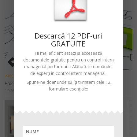
Descarc
ă
12 PDF-uri
GRATUITE
Fii mai eficient astăzi și accesează
documentele gratuite pentru un
control intern
managerial performant
. Alătură-te numărului
de experți în control intern managerial.
PROCEDURI
Spune-ne doar unde să îți trimitem cele 12
Procedura de sistem privind declararea cadourilor
formulare esențiale:
1 MARTIE 2023