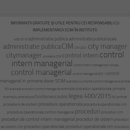
INFORMAȚII GRATUITE ȘI UTILE PENTRU CEI RESPONSABILI CU
IMPLEMENTAREA SCIM ÎN INSTITUȚII.
administratia publica
administratia publica locala
400/2015
CIM
city manager
administratie publica
CIM 2021
control
citymanager
control intern
consiliere CIM
intern managerial
control intern managerial in scoala
control managerial
control
control managerial 2021
managerial in primarie
dosar SCIM
exemple ocumente control managerial
exemple
exemple proceduri operationale primarie
PO
exemple proceduri control managerial
legea 400/2015
functionarul public
exemplu procedura
primar
PO
procedura operationala
procedura de sistem
procedura operationala cim
proceduri
procedura operationala control managerial
proceduri cim
proceduri de control intern managerial
proceduri de sistem
proceduri
proceduri operationale
proceduri operationale cim
de sistem cim
proceduri