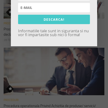
DESCARCA!
PROCEDURI
Procedura operationala privind Completarea si depunerea
Informatiile tale sunt in siguranta si nu
vor fi impartasite sub nici o forma!
declaratiilor de avere si interese
28 FEBRUARIE 2023
PROCEDURI
Procedura operationala Privind Achizitia de produse/ servicii/