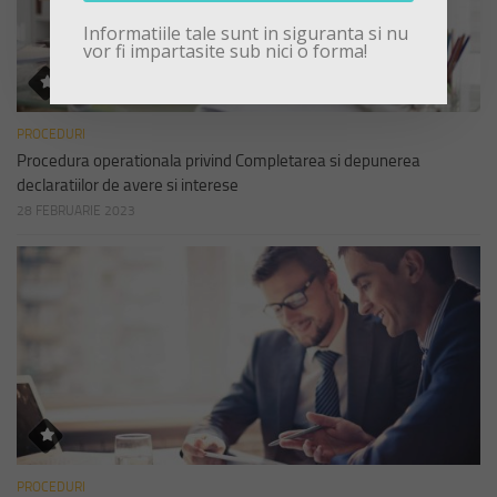
Informatiile tale sunt in siguranta si nu
vor fi impartasite sub nici o forma!
PROCEDURI
Procedura operationala privind Completarea si depunerea
declaratiilor de avere si interese
28 FEBRUARIE 2023
PROCEDURI