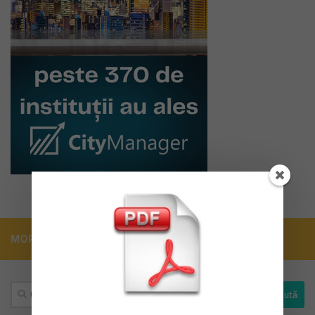
MORE
Caută
după: