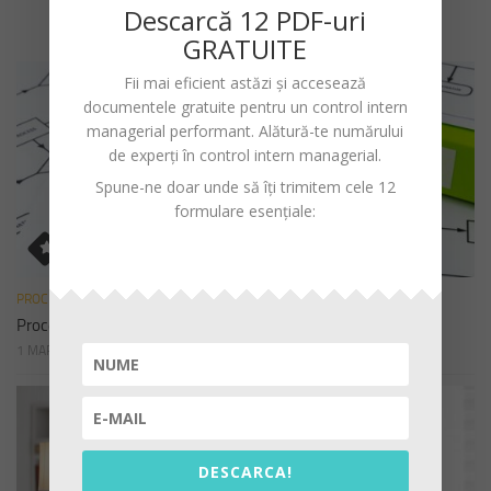
Descarc
ă
12 PDF-uri
GRATUITE
Fii mai eficient astăzi și accesează
documentele gratuite pentru un
control intern
managerial performant
. Alătură-te numărului
de experți în control intern managerial.
Spune-ne doar unde să îți trimitem cele 12
formulare esențiale:
PROCEDURI
Procedura de sistem privind declararea cadourilor
1 MARTIE 2023
DESCARCA!