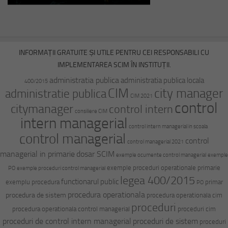
INFORMAȚII GRATUITE ȘI UTILE PENTRU CEI RESPONSABILI CU
IMPLEMENTAREA SCIM ÎN INSTITUȚII.
administratia publica
administratia publica locala
400/2015
CIM
city manager
administratie publica
CIM 2021
control
citymanager
control intern
consiliere CIM
intern managerial
control intern managerial in scoala
control managerial
control
control managerial 2021
managerial in primarie
dosar SCIM
exemple ocumente control managerial
exemple
exemple proceduri operationale primarie
PO
exemple proceduri control managerial
legea 400/2015
functionarul public
exemplu procedura
primar
PO
procedura operationala
procedura de sistem
procedura operationala cim
proceduri
procedura operationala control managerial
proceduri cim
proceduri de control intern managerial
proceduri de sistem
proceduri