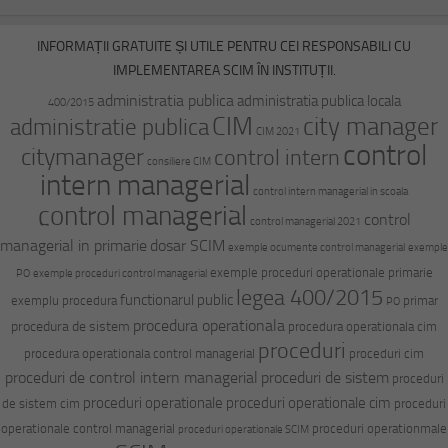
INFORMAȚII GRATUITE ȘI UTILE PENTRU CEI RESPONSABILI CU
IMPLEMENTAREA SCIM ÎN INSTITUȚII.
administratia publica
administratia publica locala
400/2015
CIM
city manager
administratie publica
CIM 2021
control
citymanager
control intern
consiliere CIM
intern managerial
control intern managerial in scoala
control managerial
control
control managerial 2021
managerial in primarie
dosar SCIM
exemple ocumente control managerial
exemple
exemple proceduri operationale primarie
PO
exemple proceduri control managerial
legea 400/2015
functionarul public
exemplu procedura
primar
PO
procedura operationala
procedura de sistem
procedura operationala cim
proceduri
procedura operationala control managerial
proceduri cim
proceduri de control intern managerial
proceduri de sistem
proceduri
proceduri operationale
proceduri operationale cim
de sistem cim
proceduri
operationale control managerial
proceduri operationmale
proceduri operationale SCIM