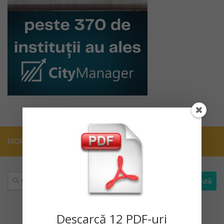
MORE
Caută
după:
Descarc
ă
12 PDF-uri