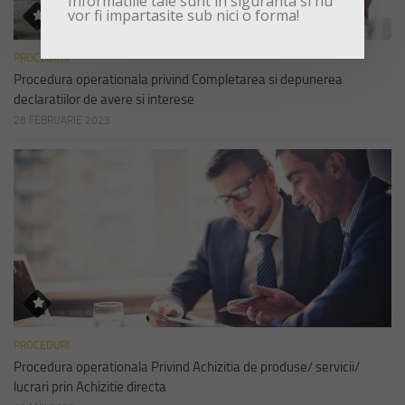
Informatiile tale sunt in siguranta si nu
vor fi impartasite sub nici o forma!
PROCEDURI
Procedura operationala privind Completarea si depunerea
declaratiilor de avere si interese
28 FEBRUARIE 2023
PROCEDURI
Procedura operationala Privind Achizitia de produse/ servicii/
lucrari prin Achizitie directa