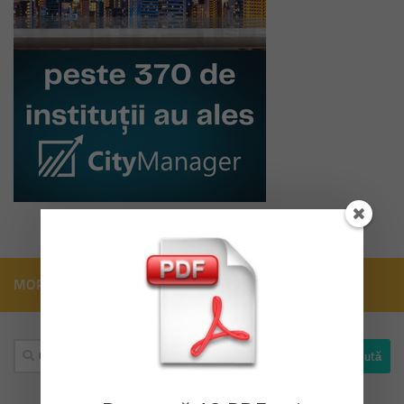
MORE
Caută
după: