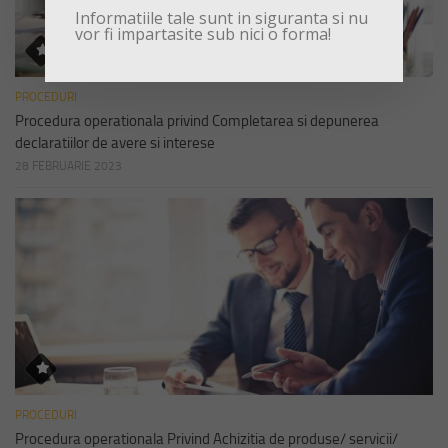
Informatiile tale sunt in siguranta si nu
vor fi impartasite sub nici o forma!
PROCEDURI
Procedura operationala privind Completarea si depunerea
declaratiilor de avere si interese
28 FEBRUARIE 2023
PROCEDURI
Procedura operationala Privind Achizitia de produse/ servicii/