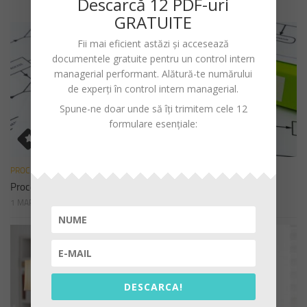
Descarc
ă
12 PDF-uri
GRATUITE
Fii mai eficient astăzi și accesează
documentele gratuite pentru un
control intern
managerial performant
. Alătură-te numărului
de experți în control intern managerial.
Spune-ne doar unde să îți trimitem cele 12
formulare esențiale:
PROCEDURI
Procedura de sistem privind declararea cadourilor
1 MARTIE 2023
DESCARCA!