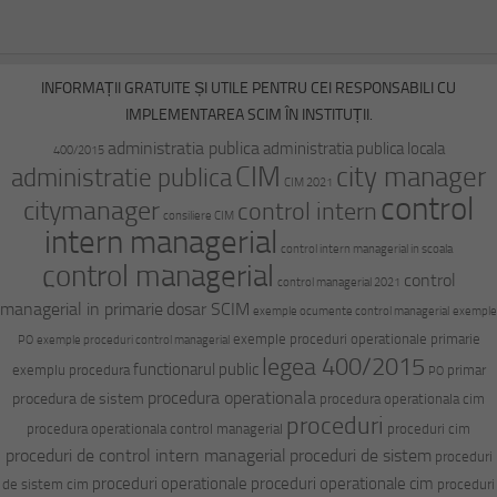
INFORMAȚII GRATUITE ȘI UTILE PENTRU CEI RESPONSABILI CU
IMPLEMENTAREA SCIM ÎN INSTITUȚII.
administratia publica
administratia publica locala
400/2015
CIM
city manager
administratie publica
CIM 2021
control
citymanager
control intern
consiliere CIM
intern managerial
control intern managerial in scoala
control managerial
control
control managerial 2021
managerial in primarie
dosar SCIM
exemple ocumente control managerial
exemple
exemple proceduri operationale primarie
PO
exemple proceduri control managerial
legea 400/2015
functionarul public
exemplu procedura
primar
PO
procedura operationala
procedura de sistem
procedura operationala cim
proceduri
procedura operationala control managerial
proceduri cim
proceduri de control intern managerial
proceduri de sistem
proceduri
proceduri operationale
proceduri operationale cim
de sistem cim
proceduri