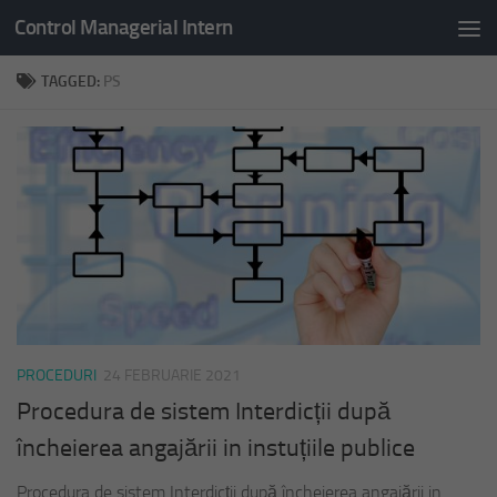
Control Managerial Intern
Skip to content
TAGGED:
PS
PROCEDURI
24 FEBRUARIE 2021
Procedura de sistem Interdicții după
încheierea angajării in instuțiile publice
Procedura de sistem Interdicții după încheierea angajării in