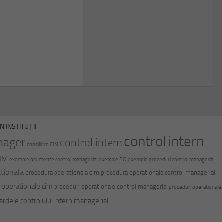
 INSTITUȚII.
control intern
nager
control intern
consiliere CIM
CIM
exemple ocumente control managerial
exemple PO
exemple proceduri control managerial
tionala
procedura operationala cim
procedura operationala control managerial
 operationale cim
proceduri operationale control managerial
proceduri operationale
ardele controlului intern managerial