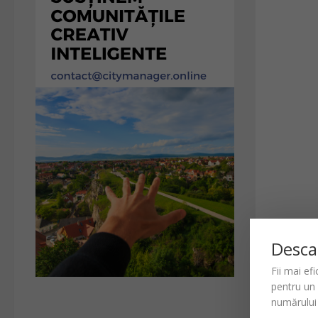
Desca
Fii mai ef
pentru un
numărului 