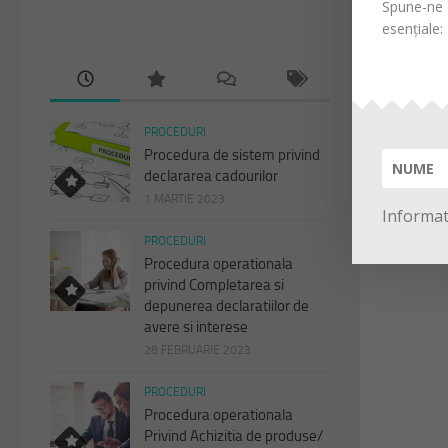
Spune-ne d
esențiale:
PROCEDURI
Procedura de sistem privind
declararea cadourilor
1 MARTIE 2023
Informati
PROCEDURI
Procedura operationala
privind Completarea si
depunerea declaratiilor de
avere si interese
28 FEBRUARIE 2023
PROCEDURI
Procedura operationala
Privind Achizitia de produse/