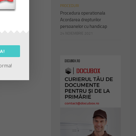
PROCEDURI
Procedura operationala
Acordarea drepturilor
persoanelor cu handicap
24 NOIEMBRIE 2021
A!
forma!