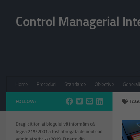
Skip to content
Control Managerial Int
Home
Proceduri
Standarde
Obiective
Generali
FOLLOW:
TAG
Dragi cititori ai blogului vă informăm că
legea 215/2001 a fost abrogata de noul cod
administrativ 57/2019. O parte din