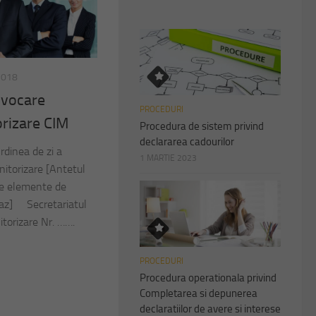
2018
nvocare
PROCEDURI
rizare CIM
Procedura de sistem privind
declararea cadourilor
rdinea de zi a
1 MARTIE 2023
nitorizare [Antetul
lte elemente de
 caz] Secretariatul
itorizare Nr. …….
PROCEDURI
Procedura operationala privind
Completarea si depunerea
declaratiilor de avere si interese