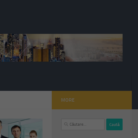
MORE
Caută
după: