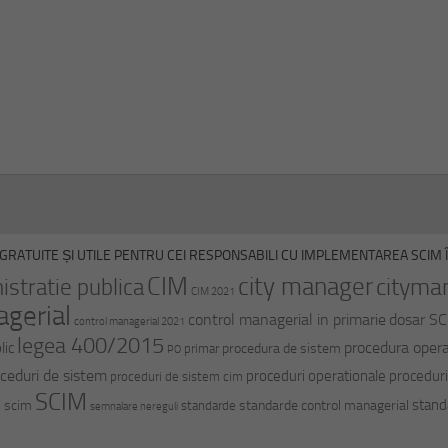
GRATUITE ȘI UTILE PENTRU CEI RESPONSABILI CU IMPLEMENTAREA SCIM ÎN
CIM
city manager
cityma
istratie publica
CIM 2021
agerial
control managerial in primarie
dosar S
control managerial 2021
legea 400/2015
procedura opera
lic
procedura de sistem
primar
PO
ceduri de sistem
proceduri operationale
proceduri
proceduri de sistem cim
SCIM
stand
i scim
standarde control managerial
standarde
semnalare nereguli