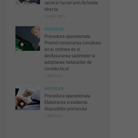
servicii/ lucrari prin Achizitie
directa
10 MAI 2022
PROCEDURI
Procedura operationala
Privind convocarea consiliului
local, ordinea de zi,
desfasurarea sedintelor si
adoptarea hotararilor de
consiliu local
2 MAI 2022
PROCEDURI
Procedura operationala
Elaborarea si evidenta
dispozitiilor primarului
2 MAI 2022