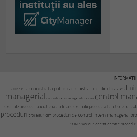
INFORMAȚII 
admin
administratia publica
administratia publica locala
400/2015
managerial
control man
control intern managerial in scoala
functionarul pub
exemple proceduri operationale primarie
exemplu procedura
proceduri
proceduri de control intern managerial
pro
proceduri cim
procedur
proceduri operationmale
SCIM