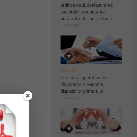
ordinea de zi, desfasurarea
sedintelor si adoptarea
hotararilor de consiliu local
2 MAI 2022
PROCEDURI
Procedura operationala
Elaborarea si evidenta
dispozitiilor primarului
2 MAI 2022