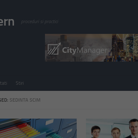
ern
proceduri si practici
tati
Stiri
GED:
SEDINTA SCIM