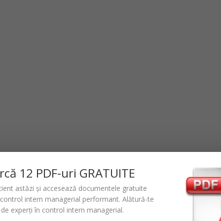
rc
ă
12 PDF-uri GRATUITE
icient astăzi și accesează documentele gratuite
control intern managerial performant
. Alătură-te
de experți în control intern managerial.