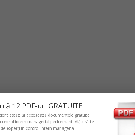
rc
ă
12 PDF-uri GRATUITE
icient astăzi și accesează documentele gratuite
control intern managerial performant
. Alătură-te
de experți în control intern managerial.