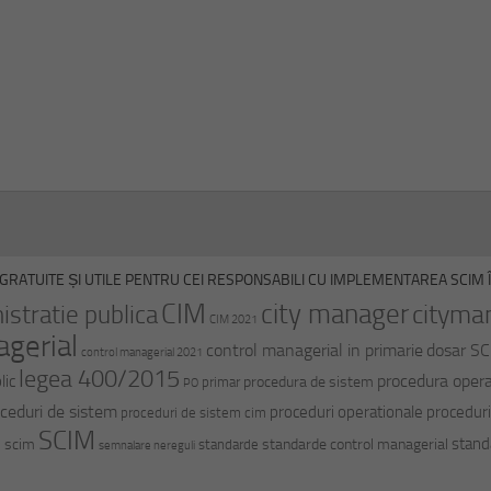
GRATUITE ȘI UTILE PENTRU CEI RESPONSABILI CU IMPLEMENTAREA SCIM ÎN
CIM
city manager
cityma
istratie publica
CIM 2021
agerial
control managerial in primarie
dosar S
control managerial 2021
legea 400/2015
procedura opera
lic
procedura de sistem
primar
PO
ceduri de sistem
proceduri operationale
proceduri
proceduri de sistem cim
SCIM
stand
i scim
standarde control managerial
standarde
semnalare nereguli