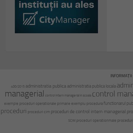
INFORMAȚII 
admin
administratia publica
administratia publica locala
400/2015
managerial
control man
control intern managerial in scoala
functionarul pub
exemple proceduri operationale primarie
exemplu procedura
proceduri
proceduri de control intern managerial
pro
proceduri cim
procedur
proceduri operationmale
SCIM