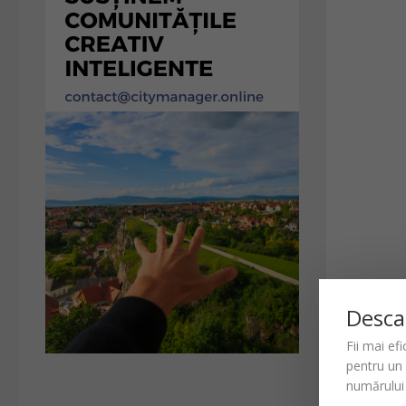
Desca
Fii mai ef
pentru un
numărului 