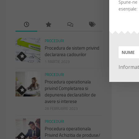
Spune-ne d
esențiale:
PROCEDURI
Procedura de sistem privind
declararea cadourilor
1 MARTIE 2023
Informati
PROCEDURI
Procedura operationala
privind Completarea si
depunerea declaratiilor de
avere si interese
28 FEBRUARIE 2023
PROCEDURI
Procedura operationala
Privind Achizitia de produse/