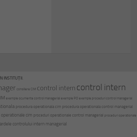
 INSTITUȚII.
control intern
nager
control intern
consiliere CIM
CIM
exemple ocumente control managerial
exemple PO
exemple proceduri control managerial
tionala
procedura operationala cim
procedura operationala control managerial
 operationale cim
proceduri operationale control managerial
proceduri operationale
ardele controlului intern managerial