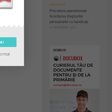
PROCEDURI
Procedura operationala
Acordarea drepturilor
persoanelor cu handicap
24 NOIEMBRIE 2021
A!
forma!