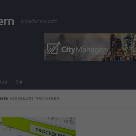
ern
proceduri si practici
tati
Stiri
GED:
STANDARD PROCEDURI