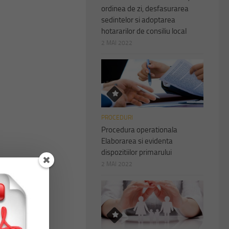
ordinea de zi, desfasurarea
sedintelor si adoptarea
hotararilor de consiliu local
2 MAI 2022
PROCEDURI
Procedura operationala
Elaborarea si evidenta
dispozitiilor primarului
2 MAI 2022