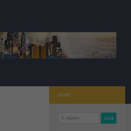
MORE
Caută
după: