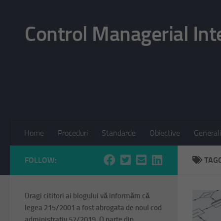
Skip to content
Control Managerial Int
Home
Proceduri
Standarde
Obiective
Generali
FOLLOW:
TAG
Dragi cititori ai blogului vă informăm că
legea 215/2001 a fost abrogata de noul cod
administrativ 57/2019. O parte din