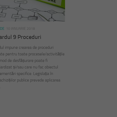
RDE
10 IANUARIE 2018
ardul 9 Proceduri
ul impune crearea de proceduri
ate pentru toate procesele/activitățile
 mod de desfășurare poate fi
ardizat și/sau care nu fac obiectul
ementări specifice. Legislația în
chizițiilor publice prevede aplicarea
.