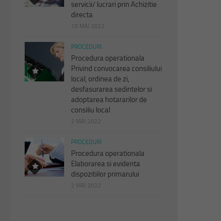
servicii/ lucrari prin Achizitie
directa
10 MAI 2022
PROCEDURI
Procedura operationala
Privind convocarea consiliului
local, ordinea de zi,
desfasurarea sedintelor si
adoptarea hotararilor de
consiliu local
2 MAI 2022
PROCEDURI
Procedura operationala
Elaborarea si evidenta
dispozitiilor primarului
2 MAI 2022