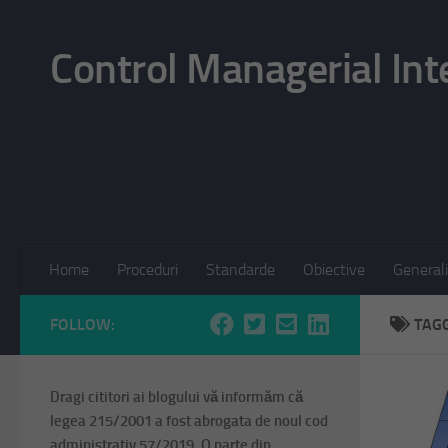
Skip to content
Control Managerial Int
Home
Proceduri
Standarde
Obiective
Generali
FOLLOW:
TAG
Dragi cititori ai blogului vă informăm că
legea 215/2001 a fost abrogata de noul cod
administrativ 57/2019. O parte din