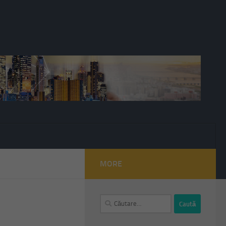
MORE
Caută
după: