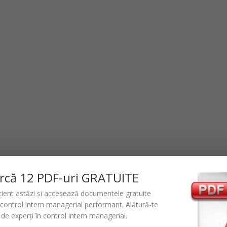
rc
ă
12 PDF-uri GRATUITE
icient astăzi și accesează documentele gratuite
control intern managerial performant
. Alătură-te
de experți în control intern managerial.