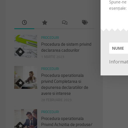
Spune-ne d
esențiale:
PROCEDURI
Procedura de sistem privind
declararea cadourilor
1 MARTIE 2023
Informati
PROCEDURI
Procedura operationala
privind Completarea si
depunerea declaratiilor de
avere si interese
28 FEBRUARIE 2023
PROCEDURI
Procedura operationala
Privind Achizitia de produse/