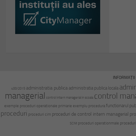
INFORMAȚII 
admin
administratia publica
administratia publica locala
400/2015
managerial
control man
control intern managerial in scoala
functionarul pub
exemple proceduri operationale primarie
exemplu procedura
proceduri
proceduri de control intern managerial
pro
proceduri cim
procedur
proceduri operationmale
SCIM