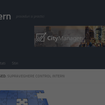
ern
proceduri si practici
tati
Stiri
GED:
SUPRAVEGHERE CONTROL INTERN