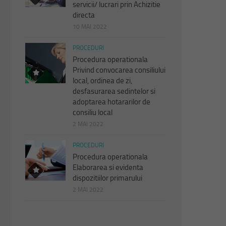
servicii/ lucrari prin Achizitie
directa
10 MAI 2022
PROCEDURI
Procedura operationala
Privind convocarea consiliului
local, ordinea de zi,
desfasurarea sedintelor si
adoptarea hotararilor de
consiliu local
2 MAI 2022
PROCEDURI
Procedura operationala
Elaborarea si evidenta
dispozitiilor primarului
2 MAI 2022