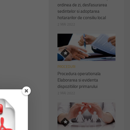
ordinea de zi, desfasurarea
sedintelor si adoptarea
hotararilor de consiliu local
2 MAI 2022
PROCEDURI
Procedura operationala
Elaborarea si evidenta
dispozitiilor primarului
2 MAI 2022