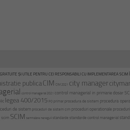
GRATUITE ȘI UTILE PENTRU CEI RESPONSABILI CU IMPLEMENTAREA SCIM ÎN
CIM
city manager
cityma
istratie publica
CIM 2021
agerial
control managerial in primarie
dosar S
control managerial 2021
legea 400/2015
procedura opera
lic
procedura de sistem
primar
PO
ceduri de sistem
proceduri operationale
proceduri
proceduri de sistem cim
SCIM
stand
i scim
standarde control managerial
standarde
semnalare nereguli