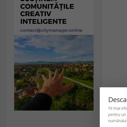
Desca
Fii mai ef
pentru un
numărului 