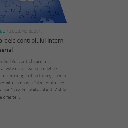
RDE
12 DECEMBRIE 2017
rdele controlului intern
erial
ndardelor controlului intern
al este de a crea un model de
intern/managerial uniform şi coerent
ermită comparații între entități de
el sau în cadrul aceleiași entităși, la
iferite;...