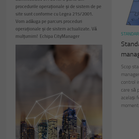
procedurile operaționale și de sistem de pe
site sunt conforme cu Legea 215/2001.
Vom adăuga pe parcurs proceduri
operaționale și de sistem actualizate. Vă
STANDA
mulțumim! Echipa CityManager
Standa
manag
Scop sta
manageri
control 
care să p
același f
momente d