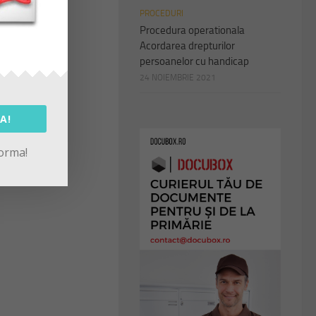
PROCEDURI
Procedura operationala
Acordarea drepturilor
persoanelor cu handicap
24 NOIEMBRIE 2021
A!
forma!