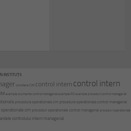
 INSTITUȚII.
control intern
nager
control intern
consiliere CIM
CIM
exemple ocumente control managerial
exemple PO
exemple proceduri control managerial
tionala
procedura operationala cim
procedura operationala control managerial
 operationale cim
proceduri operationale control managerial
proceduri operationale
ardele controlului intern managerial