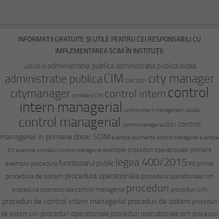
INFORMAȚII GRATUITE ȘI UTILE PENTRU CEI RESPONSABILI CU
IMPLEMENTAREA SCIM ÎN INSTITUȚII.
administratia publica
administratia publica locala
400/2015
CIM
city manager
administratie publica
CIM 2021
control
citymanager
control intern
consiliere CIM
intern managerial
control intern managerial in scoala
control managerial
control
control managerial 2021
managerial in primarie
dosar SCIM
exemple ocumente control managerial
exemple
exemple proceduri operationale primarie
PO
exemple proceduri control managerial
legea 400/2015
functionarul public
exemplu procedura
primar
PO
procedura operationala
procedura de sistem
procedura operationala cim
proceduri
procedura operationala control managerial
proceduri cim
proceduri de control intern managerial
proceduri de sistem
proceduri
proceduri operationale
proceduri operationale cim
de sistem cim
proceduri