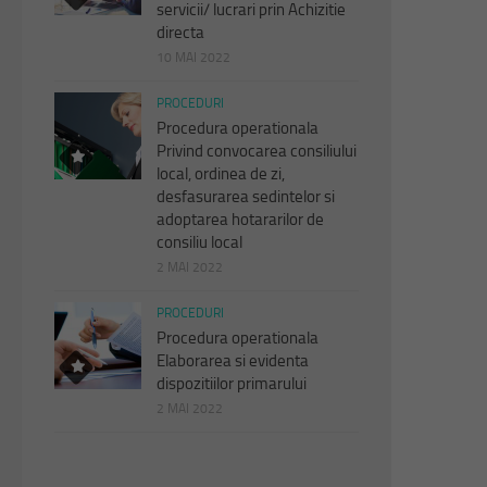
servicii/ lucrari prin Achizitie
directa
10 MAI 2022
PROCEDURI
Procedura operationala
Privind convocarea consiliului
local, ordinea de zi,
desfasurarea sedintelor si
adoptarea hotararilor de
consiliu local
2 MAI 2022
PROCEDURI
Procedura operationala
Elaborarea si evidenta
dispozitiilor primarului
2 MAI 2022