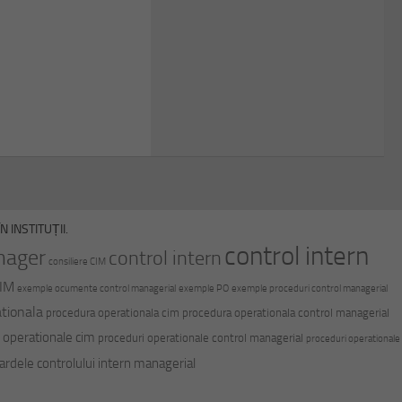
 INSTITUȚII.
control intern
nager
control intern
consiliere CIM
CIM
exemple ocumente control managerial
exemple PO
exemple proceduri control managerial
tionala
procedura operationala cim
procedura operationala control managerial
 operationale cim
proceduri operationale control managerial
proceduri operationale
ardele controlului intern managerial