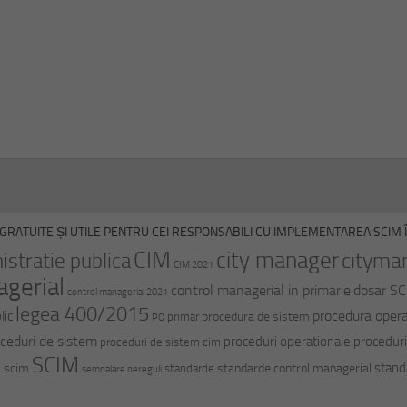
GRATUITE ȘI UTILE PENTRU CEI RESPONSABILI CU IMPLEMENTAREA SCIM ÎN
CIM
city manager
cityma
istratie publica
CIM 2021
agerial
control managerial in primarie
dosar S
control managerial 2021
legea 400/2015
procedura opera
lic
procedura de sistem
primar
PO
ceduri de sistem
proceduri operationale
proceduri
proceduri de sistem cim
SCIM
stand
i scim
standarde control managerial
standarde
semnalare nereguli