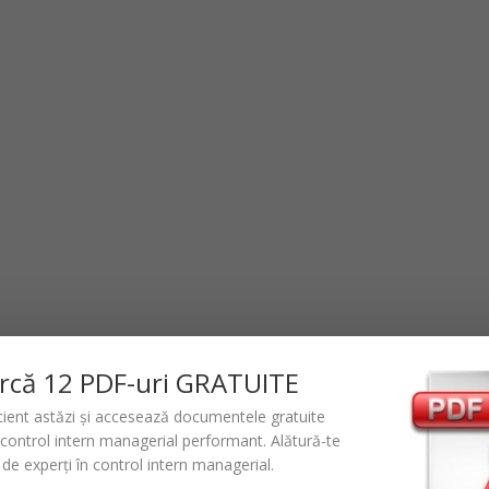
rc
ă
12 PDF-uri GRATUITE
icient astăzi și accesează documentele gratuite
control intern managerial performant
. Alătură-te
de experți în control intern managerial.