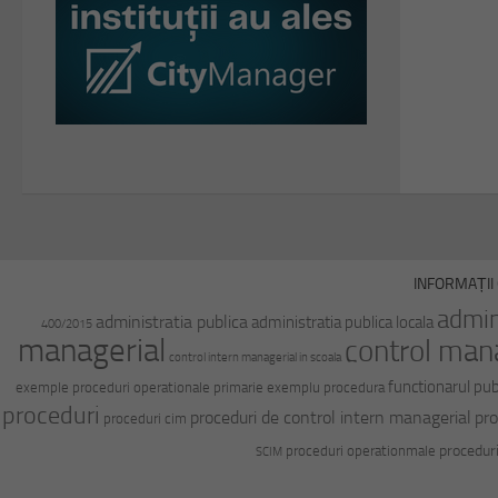
INFORMAȚII 
admin
administratia publica
administratia publica locala
400/2015
managerial
control man
control intern managerial in scoala
functionarul pub
exemple proceduri operationale primarie
exemplu procedura
proceduri
proceduri de control intern managerial
pro
proceduri cim
procedur
proceduri operationmale
SCIM