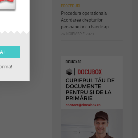
PROCEDURI
Procedura operationala
Acordarea drepturilor
persoanelor cu handicap
24 NOIEMBRIE 2021
A!
forma!