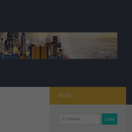
MORE
Caută
după: