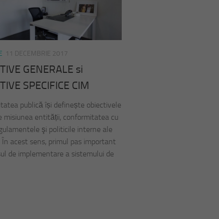
E
11 DECEMBRIE 2017
TIVE GENERALE si
TIVE SPECIFICE CIM
a publică își definește obiectivele
e misiunea entității, conformitatea cu
egulamentele şi politicile interne ale
. În acest sens, primul pas important
sul de implementare a sistemului de