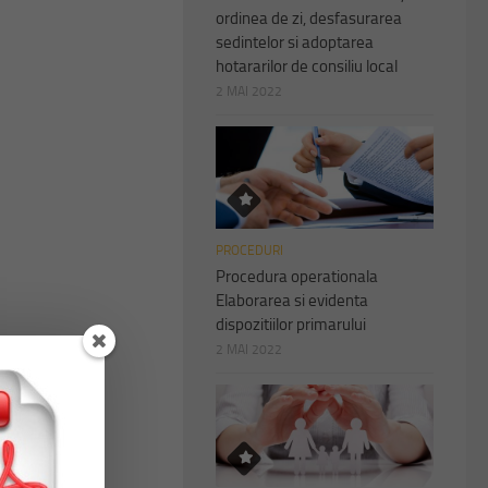
ordinea de zi, desfasurarea
sedintelor si adoptarea
hotararilor de consiliu local
2 MAI 2022
PROCEDURI
Procedura operationala
Elaborarea si evidenta
dispozitiilor primarului
2 MAI 2022