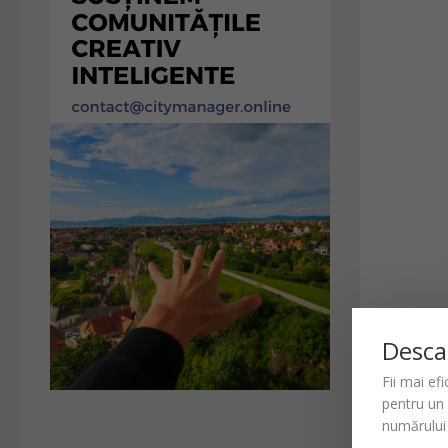
Desca
Fii mai ef
pentru un
numărului 