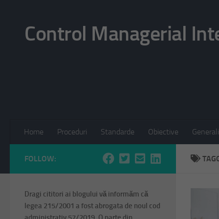
Skip to content
Control Managerial Int
Home
Proceduri
Standarde
Obiective
Generali
FOLLOW:
TAG
Dragi cititori ai blogului vă informăm că
legea 215/2001 a fost abrogata de noul cod
administrativ 57/2019. O parte din