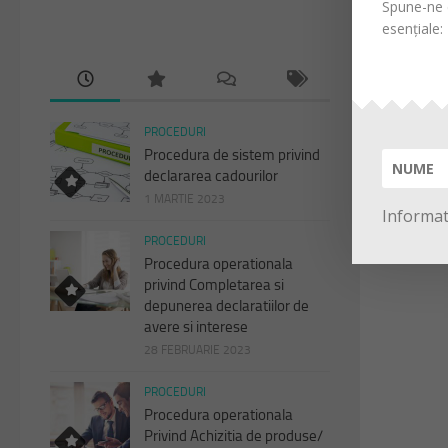
Spune-ne d
esențiale:
PROCEDURI
Procedura de sistem privind
declararea cadourilor
1 MARTIE 2023
Informati
PROCEDURI
Procedura operationala
privind Completarea si
depunerea declaratiilor de
avere si interese
28 FEBRUARIE 2023
PROCEDURI
Procedura operationala
Privind Achizitia de produse/