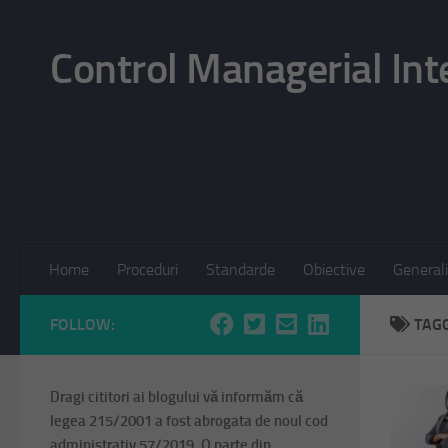
Skip to content
Control Managerial Int
Home
Proceduri
Standarde
Obiective
Generali
FOLLOW:
TAG
Dragi cititori ai blogului vă informăm că
legea 215/2001 a fost abrogata de noul cod
administrativ 57/2019. O parte din