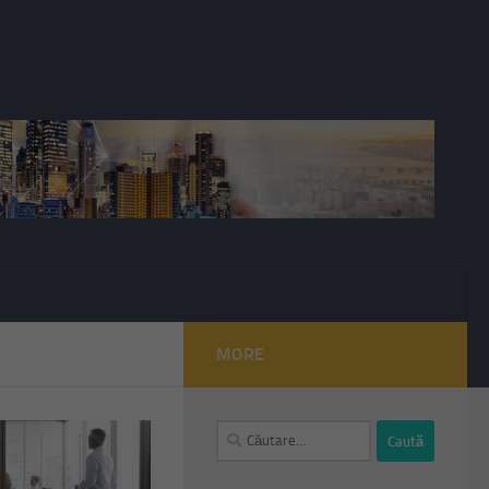
MORE
Caută
după: