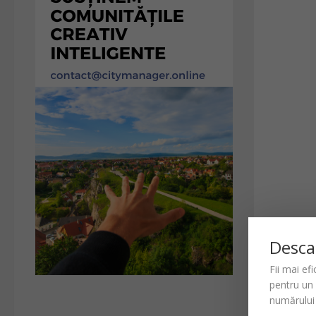
Desca
Fii mai ef
pentru un
numărului 