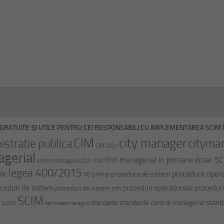
GRATUITE ȘI UTILE PENTRU CEI RESPONSABILI CU IMPLEMENTAREA SCIM ÎN
CIM
city manager
cityma
istratie publica
CIM 2021
agerial
control managerial in primarie
dosar S
control managerial 2021
legea 400/2015
procedura opera
lic
procedura de sistem
primar
PO
ceduri de sistem
proceduri operationale
proceduri
proceduri de sistem cim
SCIM
stand
i scim
standarde control managerial
standarde
semnalare nereguli