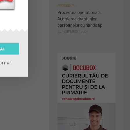
PROCEDURI
Procedura operationala
Acordarea drepturilor
persoanelor cu handicap
24 NOIEMBRIE 2021
A!
forma!