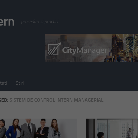
ern
proceduri si practici
tati
Stiri
GED:
SISTEM DE CONTROL INTERN MANAGERIAL