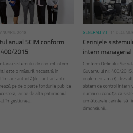
IANUARIE 2018
GENERALITATI
11 DECEMBR
tul anual SCIM conform
Cerințele sistemul
 400/2015
intern managerial
tarea sistemului de control intern
Conform Ordinului Secreta
al este o măsură necesară în
Guvernului nr. 400/2015, 
l în care autoritățile contractante
implementarea și dezvolt
rează pe de o parte fondurile publice
sistem de control intern v
cestora, iar pe de alta patrimoniul
numai cu condiția ca sist
lat în gestiunea...
următoarele cerințe: să f
dimensiunii,...