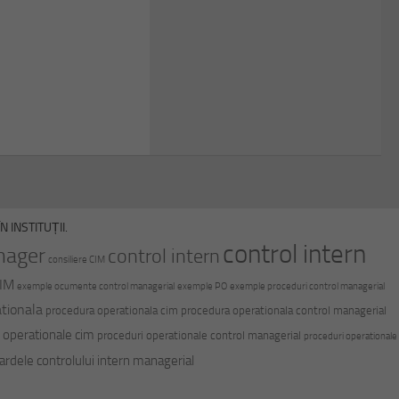
 INSTITUȚII.
control intern
nager
control intern
consiliere CIM
CIM
exemple ocumente control managerial
exemple PO
exemple proceduri control managerial
tionala
procedura operationala cim
procedura operationala control managerial
 operationale cim
proceduri operationale control managerial
proceduri operationale
ardele controlului intern managerial