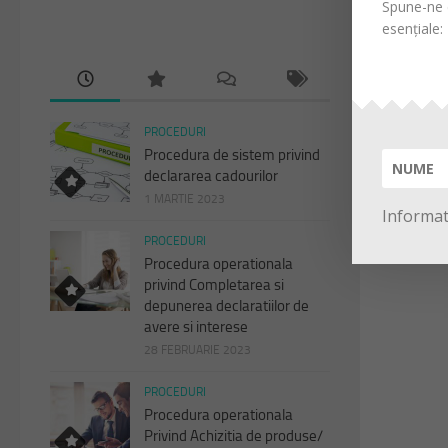
Spune-ne d
esențiale:
PROCEDURI
Procedura de sistem privind
declararea cadourilor
1 MARTIE 2023
Informati
PROCEDURI
Procedura operationala
privind Completarea si
depunerea declaratiilor de
avere si interese
28 FEBRUARIE 2023
PROCEDURI
Procedura operationala
Privind Achizitia de produse/