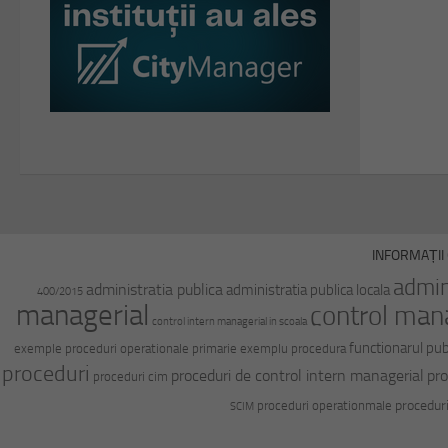
INFORMAȚII 
admin
administratia publica
administratia publica locala
400/2015
managerial
control man
control intern managerial in scoala
functionarul pub
exemple proceduri operationale primarie
exemplu procedura
proceduri
proceduri de control intern managerial
pro
proceduri cim
procedur
proceduri operationmale
SCIM