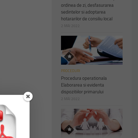
ordinea de zi, desfasurarea
sedintelor si adoptarea
hotararilor de consiliu local
2 MAI 2022
PROCEDURI
Procedura operationala
Elaborarea si evidenta
dispozitiilor primarului
2 MAI 2022