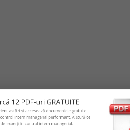
rc
ă
12 PDF-uri GRATUITE
icient astăzi și accesează documentele gratuite
control intern managerial performant
. Alătură-te
de experți în control intern managerial.