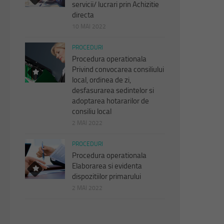
servicii/ lucrari prin Achizitie
directa
10 MAI 2022
PROCEDURI
Procedura operationala
Privind convocarea consiliului
local, ordinea de zi,
desfasurarea sedintelor si
adoptarea hotararilor de
consiliu local
2 MAI 2022
PROCEDURI
Procedura operationala
Elaborarea si evidenta
dispozitiilor primarului
2 MAI 2022