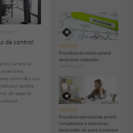
IE 2017
ui de control
PROCEDURI
Procedura de sistem privind
declararea cadourilor
rului General al
1 MARTIE 2023
proiectarea,
area continuă a unui
iabil,sunt posibile
emul să respecte
ie adaptat
PROCEDURI
Procedura operationala privind
Completarea si depunerea
declaratiilor de avere si interese