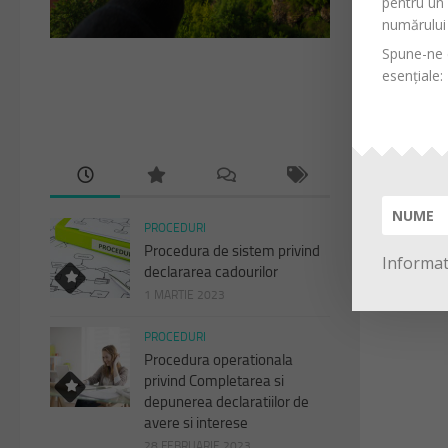
pentru un
numărului 
Spune-ne d
esențiale:
PROCEDURI
Procedura de sistem privind
Informati
declararea cadourilor
1 MARTIE 2023
PROCEDURI
Procedura operationala
privind Completarea si
depunerea declaratiilor de
avere si interese
28 FEBRUARIE 2023