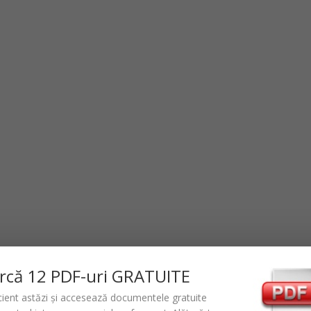
rc
ă
12 PDF-uri GRATUITE
icient astăzi și accesează documentele gratuite