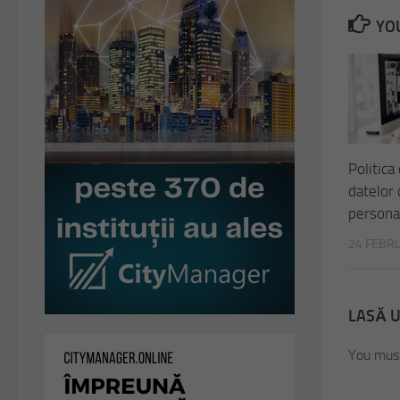
YOU
Politica
datelor 
personal
24 FEBR
LASĂ 
You must