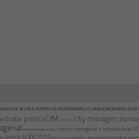
GRATUITE ȘI UTILE PENTRU CEI RESPONSABILI CU IMPLEMENTAREA SCIM ÎN
CIM
city manager
cityma
istratie publica
CIM 2021
agerial
control managerial in primarie
dosar S
control managerial 2021
legea 400/2015
procedura opera
lic
procedura de sistem
primar
PO