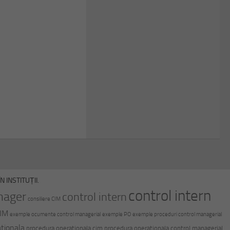
 INSTITUȚII.
control intern
nager
control intern
consiliere CIM
CIM
exemple ocumente control managerial
exemple PO
exemple proceduri control managerial
tionala
procedura operationala cim
procedura operationala control managerial