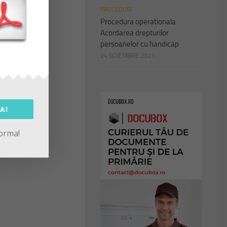
PROCEDURI
Procedura operationala
Acordarea drepturilor
persoanelor cu handicap
24 NOIEMBRIE 2021
A!
forma!