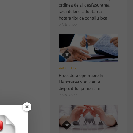
ordinea de zi, desfasurarea
sedintelor si adoptarea
hotararilor de consiliu local
2 MAI 2022
PROCEDURI
Procedura operationala
Elaborarea si evidenta
dispozitiilor primarului
2 MAI 2022