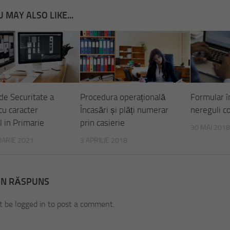
 MAY ALSO LIKE...
 de Securitate a
Procedura operațională
Formular î
cu caracter
Încasări și plăți numerar
nereguli c
 in Primarie
prin casierie
30 MAI 2018
UARIE 2021
3 APRILIE 2018
UN RĂSPUNS
 be logged in to post a comment.