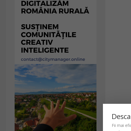
Desca
Fii mai ef