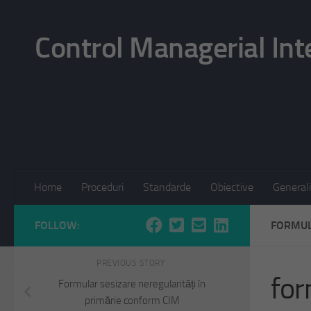
Skip to content
Control Managerial Int
Home
Proceduri
Standarde
Obiective
Generali
FOLLOW:
FORMUL
PREVIOUS STORY
for
Formular sesizare neregularități în
primărie conform CIM