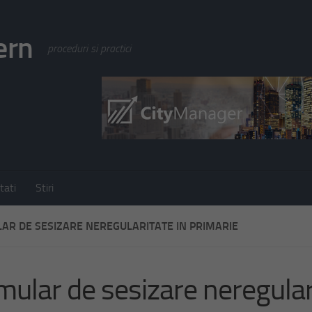
ern
proceduri si practici
tati
Stiri
AR DE SESIZARE NEREGULARITATE IN PRIMARIE
mular de sesizare neregular