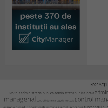
INFORMAȚII 
admin
administratia publica
administratia publica locala
400/2015
managerial
control man
control intern managerial in scoala
functionarul pub
exemple proceduri operationale primarie
exemplu procedura