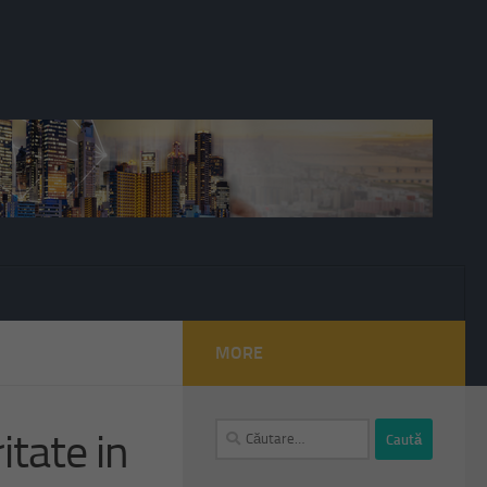
MORE
Caută
itate in
după: