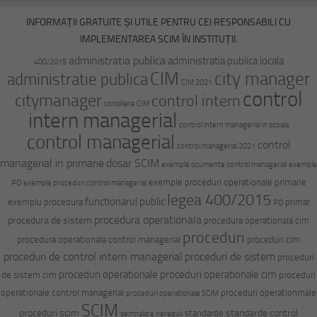
INFORMAȚII GRATUITE ȘI UTILE PENTRU CEI RESPONSABILI CU
IMPLEMENTAREA SCIM ÎN INSTITUȚII.
administratia publica
administratia publica locala
400/2015
CIM
city manager
administratie publica
CIM 2021
control
citymanager
control intern
consiliere CIM
intern managerial
control intern managerial in scoala
control managerial
control
control managerial 2021
managerial in primarie
dosar SCIM
exemple ocumente control managerial
exemple
exemple proceduri operationale primarie
PO
exemple proceduri control managerial
legea 400/2015
functionarul public
exemplu procedura
primar
PO
procedura operationala
procedura de sistem
procedura operationala cim
proceduri
procedura operationala control managerial
proceduri cim
proceduri de control intern managerial
proceduri de sistem
proceduri
proceduri operationale
proceduri operationale cim
de sistem cim
proceduri
operationale control managerial
proceduri operationmale
proceduri operationale SCIM
SCIM
proceduri scim
standarde control
standarde
semnalare nereguli