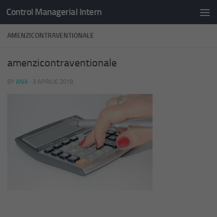
Control Managerial Intern
Skip to content
AMENZICONTRAVENTIONALE
amenzicontraventionale
BY
ANA
·
3 APRILIE 2018