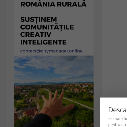
Desca
Fii mai ef
pentru un