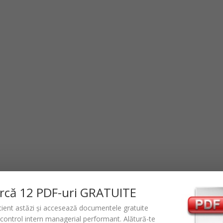
rc
ă
12 PDF-uri GRATUITE
icient astăzi și accesează documentele gratuite
control intern managerial performant
. Alătură-te