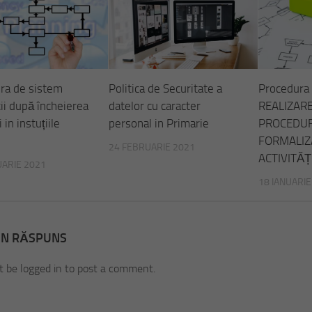
ra de sistem
Politica de Securitate a
Procedura
ții după încheierea
datelor cu caracter
REALIZAR
 in instuțiile
personal in Primarie
PROCEDUR
FORMALIZ
24 FEBRUARIE 2021
ACTIVITĂȚ
UARIE 2021
18 IANUARIE
UN RĂSPUNS
 be logged in to post a comment.