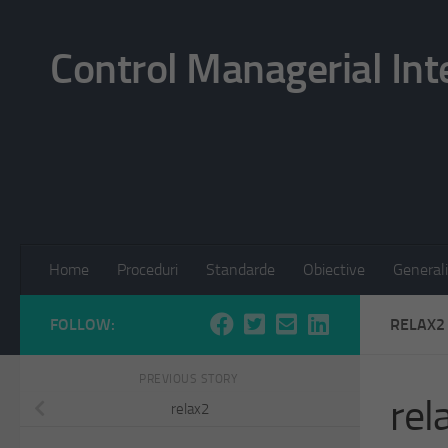
Skip to content
Control Managerial Int
Home
Proceduri
Standarde
Obiective
Generali
FOLLOW:
RELAX2
PREVIOUS STORY
rel
relax2