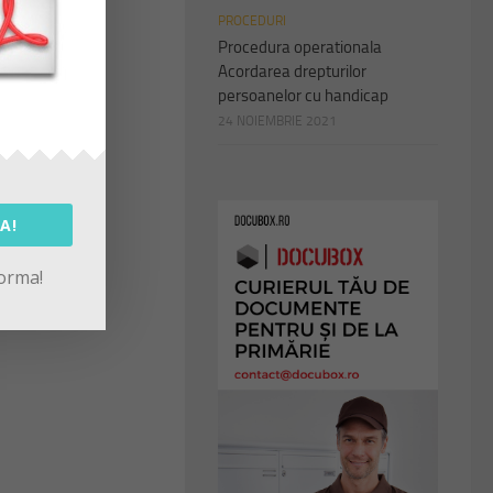
PROCEDURI
Procedura operationala
Acordarea drepturilor
persoanelor cu handicap
24 NOIEMBRIE 2021
A!
forma!