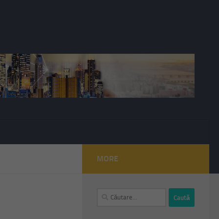
MORE
Caută
după: