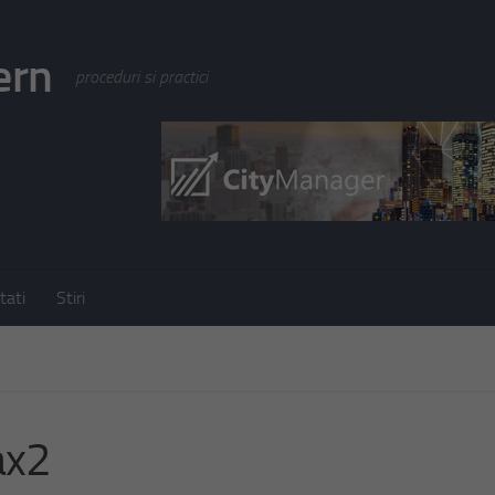
ern
proceduri si practici
tati
Stiri
ax2