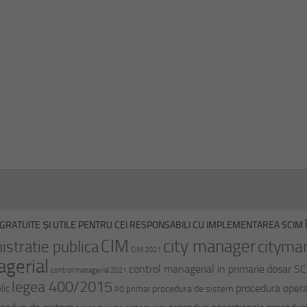
GRATUITE ȘI UTILE PENTRU CEI RESPONSABILI CU IMPLEMENTAREA SCIM ÎN
CIM
city manager
cityma
istratie publica
CIM 2021
agerial
control managerial in primarie
dosar S
control managerial 2021
legea 400/2015
procedura opera
lic
procedura de sistem
primar
PO