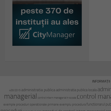
INFORMAȚII 
admin
administratia publica
administratia publica locala
400/2015
managerial
control man
control intern managerial in scoala
functionarul pub
exemple proceduri operationale primarie
exemplu procedura
proceduri