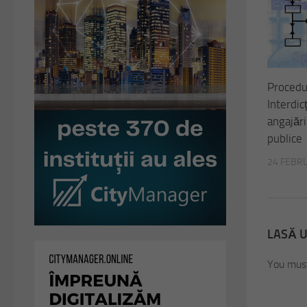
Procedu
Interdic
angajării
publice
24 FEBR
LASĂ 
You must