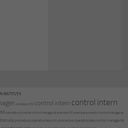
 INSTITUȚII.
control intern
nager
control intern
consiliere CIM
CIM
exemple ocumente control managerial
exemple PO
exemple proceduri control managerial
tionala
procedura operationala cim
procedura operationala control managerial