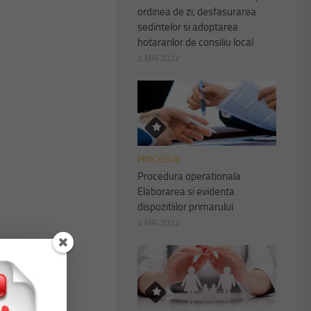
ordinea de zi, desfasurarea
sedintelor si adoptarea
hotararilor de consiliu local
2 MAI 2022
PROCEDURI
Procedura operationala
Elaborarea si evidenta
dispozitiilor primarului
2 MAI 2022