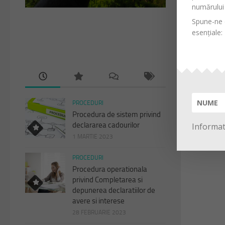
numărului 
Spune-ne d
esențiale:
PROCEDURI
Procedura de sistem privind
declararea cadourilor
Informati
1 MARTIE 2023
PROCEDURI
Procedura operationala
privind Completarea si
depunerea declaratiilor de
avere si interese
28 FEBRUARIE 2023