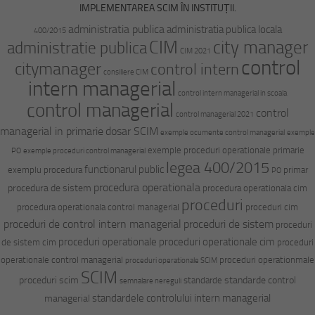
IMPLEMENTAREA SCIM ÎN INSTITUȚII.
administratia publica
administratia publica locala
400/2015
CIM
city manager
administratie publica
CIM 2021
control
citymanager
control intern
consiliere CIM
intern managerial
control intern managerial in scoala
control managerial
control
control managerial 2021
managerial in primarie
dosar SCIM
exemple ocumente control managerial
exemple
exemple proceduri operationale primarie
PO
exemple proceduri control managerial
legea 400/2015
functionarul public
exemplu procedura
primar
PO
procedura operationala
procedura de sistem
procedura operationala cim
proceduri
procedura operationala control managerial
proceduri cim
proceduri de control intern managerial
proceduri de sistem
proceduri
proceduri operationale
proceduri operationale cim
de sistem cim
proceduri
operationale control managerial
proceduri operationmale
proceduri operationale SCIM
SCIM
proceduri scim
standarde control
standarde
semnalare nereguli
standardele controlului intern managerial
managerial