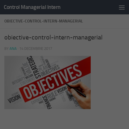
Control Managerial Intern
Skip to content
OBIECTIVE-CONTROL-INTERN-MANAGERIAL
obiective-control-intern-managerial
BY
ANA
·
14 DECEMBRIE 2017