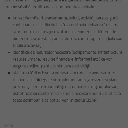
La un nivel minim,
planul pentru asigurarea continuităţii
activităţii
trebuie să aibă următoarele componente esențiale:
un set de măsuri, aranjamente, soluţii, activităţi care asigură
continuarea activităţii de bază sau cel puțin reluarea în cat mai
scurt timp a acesteia,în cazul unui eveniment, indiferent de
dimensiunea acestuia,care ar duce la o întrerupere parțială sau
totală a activităţii;
identificarea resurselor necesare (echipamente, infrastructură,
resurse umane, resurse financiare, informaţii etc.) ce vor
asigura sprijinul pentu continuarea activităţii
stabilirea fără echivoc a persoanelor care vor avea sarcini și
responsabilități legate de implementarea și revizuirea planului,
precum și pentru îmbunătățirea continuă a conținutului său,
astfel încât să existe mecanismele necesare pentru a reflecta
toate schimbările ce pot surveni în cadrul CISAP.
SHARE