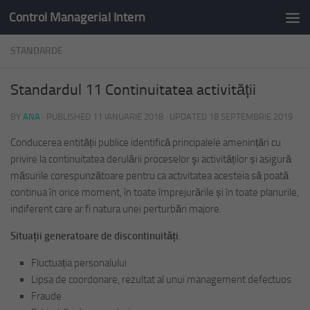
Control Managerial Intern
Skip to content
STANDARDE
Standardul 11 Continuitatea activității
BY
ANA
· PUBLISHED
11 IANUARIE 2018
· UPDATED
18 SEPTEMBRIE 2019
Conducerea entității publice identifică principalele amenințări cu
privire la continuitatea derulării proceselor şi activităților și asigură
măsurile corespunzătoare pentru ca activitatea acesteia să poată
continua în orice moment, în toate împrejurările și în toate planurile,
indiferent care ar fi natura unei perturbări majore.
Situații generatoare de discontinuități
:
Fluctuația personalului
Lipsa de coordonare, rezultat al unui management defectuos
Fraude