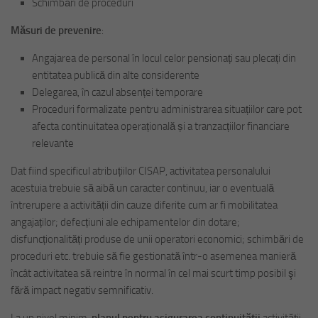
Schimbări de proceduri
Măsuri de prevenire
:
Angajarea de personal în locul celor pensionați sau plecați din
entitatea publică din alte considerente
Delegarea, în cazul absenței temporare
Proceduri formalizate pentru administrarea situațiilor care pot
afecta continuitatea operațională și a tranzacțiilor financiare
relevante
Dat fiind specificul atribuțiilor CISAP, activitatea personalului
acestuia trebuie să aibă un caracter continuu, iar o eventuală
întrerupere a activității din cauze diferite cum ar fi mobilitatea
angajaților; defecțiuni ale echipamentelor din dotare;
disfuncționalități produse de unii operatori economici; schimbări de
proceduri etc. trebuie să fie gestionată într-o asemenea manieră
încât activitatea să reintre în normal în cel mai scurt timp posibil şi
fără impact negativ semnificativ.