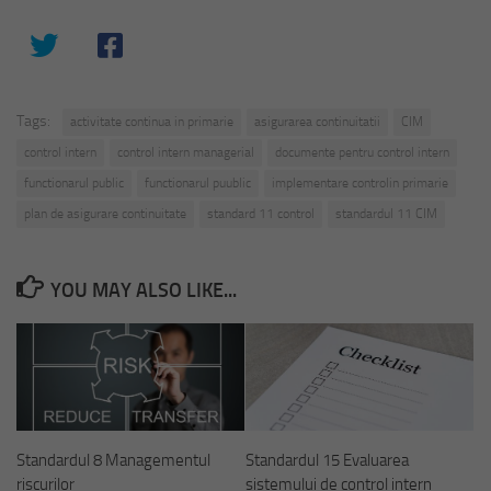
Tags:
activitate continua in primarie
asigurarea continuitatii
CIM
control intern
control intern managerial
documente pentru control intern
functionarul public
functionarul puublic
implementare controlin primarie
plan de asigurare continuitate
standard 11 control
standardul 11 CIM
YOU MAY ALSO LIKE...
Standardul 8 Managementul
Standardul 15 Evaluarea
riscurilor
sistemului de control intern