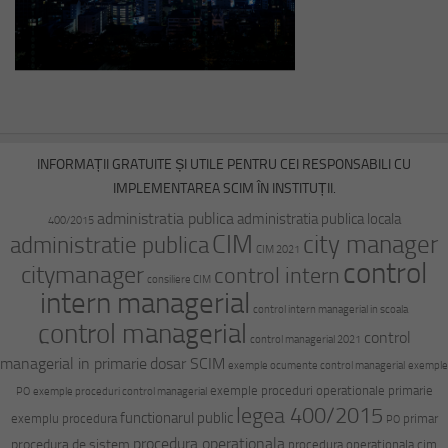
INFORMAȚII GRATUITE ȘI UTILE PENTRU CEI RESPONSABILI CU
IMPLEMENTAREA SCIM ÎN INSTITUȚII.
administratia publica
administratia publica locala
400/2015
CIM
city manager
administratie publica
CIM 2021
control
citymanager
control intern
consiliere CIM
intern managerial
control intern managerial in scoala
control managerial
control
control managerial 2021
managerial in primarie
dosar SCIM
exemple ocumente control managerial
exemple
exemple proceduri operationale primarie
PO
exemple proceduri control managerial
legea 400/2015
functionarul public
exemplu procedura
primar
PO
procedura operationala
procedura de sistem
procedura operationala cim