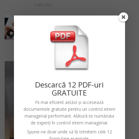
2 MAI 2022
PROCEDURI
Procedura operationala Elaborarea si evidenta
dispozitiilor primarului
2 MAI 2022
Descarc
ă
12 PDF-uri
GRATUITE
Fii mai eficient astăzi și accesează
documentele gratuite pentru un
control intern
managerial performant
. Alătură-te numărului
de experți în control intern managerial.
Spune-ne doar unde să îți trimitem cele 12
formulare esențiale: